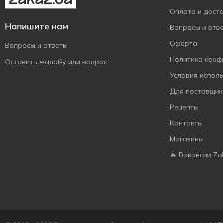
110 г
1
Оплата и дост
115 г
9
Напишите нам
Вопросы и отв
120 г
8
Оферта
Вопросы и ответы
125 г
18
Политика конф
Оставить жалобу или вопрос
140 г
2
Условия испол
150 г
13
Для поставщик
165 г
8
Рецепты
Контакты
Магазины
🔥 Вакансии Za