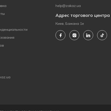
авка
help@zakaz.ua
еты
Адрес торгового центра
Киев, Бажана 1е
иденциальности
ьзования
ов
kaz.ua