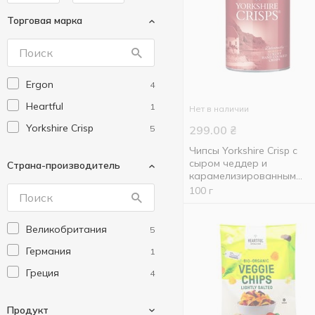
Торговая марка
Ergon
4
Heartful
1
Нет в наличии
Yorkshire Crisp
5
299.00
₴
Чипсы Yorkshire Crisp с
сыром чеддер и
Страна-производитель
карамелизированным
луком 100г
100 г
Великобритания
5
Германия
1
Греция
4
Продукт