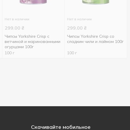
Нет в наличии
Нет в наличии
299.00
₴
299.00
₴
Чипсы Yorkshire Crisp с
Чипсы Yorkshire Crisp со
ветчиной и маринованными
сладким чили и лаймом 100г
огурцами 100г
100 г
100 г
Скачивайте мобильное