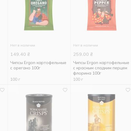
Нет в наличии
Нет в наличии
149.40
₴
259.00
₴
Чипсы Ergon картофельные
Чипсы Ergon картофельные
с орегано 100г
с красным сладким перцем
флорина 100г
100 г
100 г