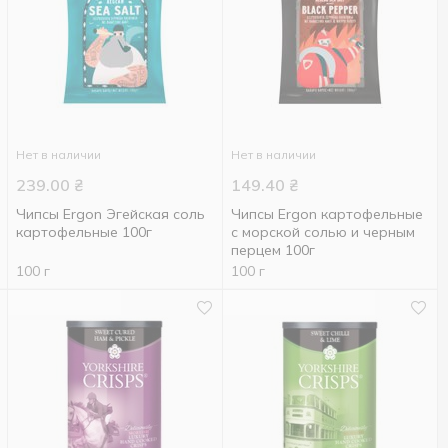
Нет в наличии
Нет в наличии
239.00
₴
149.40
₴
Чипсы Ergon Эгейская соль
Чипсы Ergon картофельные
картофельные 100г
с морской солью и черным
перцем 100г
100 г
100 г