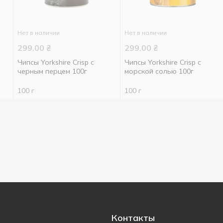
Нет в наличии
Нет в наличии
299.00
₴
299.00
₴
Чипсы Yorkshire Crisp с
Чипсы Yorkshire Crisp с
черным перцем 100г
морской солью 100г
100 г
100 г
Контакты