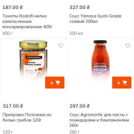
187.00
₴
327.00
₴
Томаты Rodolfi мелко
Соус Yamasa Sushi Grade
измельченные
соевый 200мл
консервированные 400г
400 г
200 мл
+
+
317.00
₴
297.00
₴
Приправа Полісянка из
Соус Agromonte для пасты с
белых грибов 120г
помидорами и баклажанами
260г
120 г
260 г