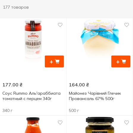
177 товаров
+
+
177.00
₴
164.00
₴
Соус Rummo Аль'араббиата
Майонез Чарівний Глечик
томатный с перцем 340г
Провансаль 67% 500г
340 г
500 г