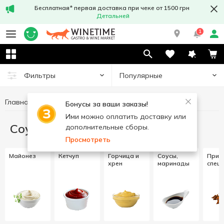
Бесплатная* первая доставка при чеке от 1500 грн
Детальней
1
Популярные
Фильтры
Главная
Соусы и специи
Бонусы за ваши заказы!
Ими можно оплатить доставку или
Соусы и специи
дополнительные сборы.
Просмотреть
Майонез
Кетчуп
Горчица и
Соусы,
Прип
хрен
маринады
спец