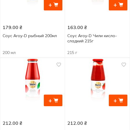
+
+
179.00
₴
163.00
₴
Соус Aroy-D рыбный 200мл
Соус Aroy-D Чили кисло-
сладкий 215г
200 мл
215 г
+
+
212.00
₴
212.00
₴