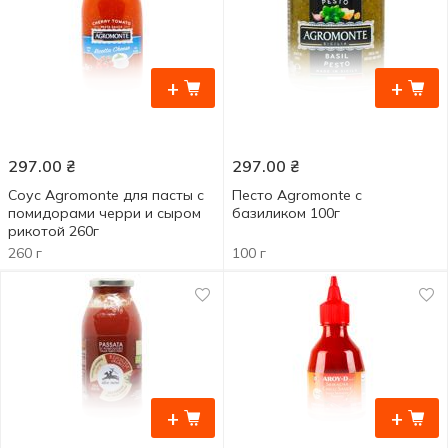
+
+
297.00
₴
297.00
₴
Соус Agromonte для пасты с
Песто Agromonte с
помидорами черри и сыром
базиликом 100г
рикотой 260г
260 г
100 г
+
+