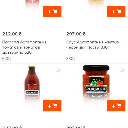
+
+
212.00
₴
297.00
₴
Пассата Agromonte из
Соус Agromonte из желтых
томатов и томатов
черри для пасты 330г
даттерино 520г
520 г
330 г
+
+