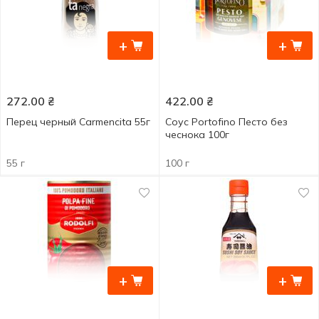
+
+
272.00
₴
422.00
₴
Перец черный Carmencita 55г
Соус Portofino Песто без
чеснока 100г
55 г
100 г
+
+