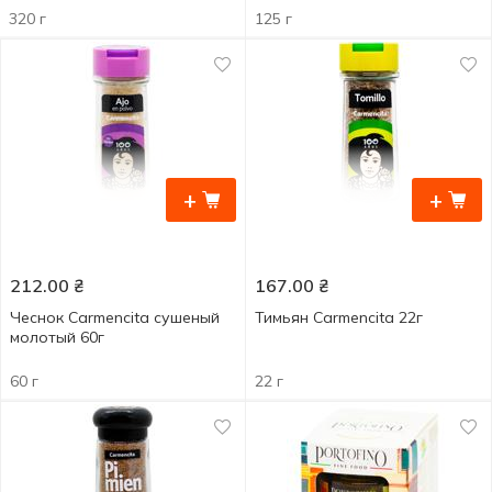
320 г
125 г
+
+
212.00
₴
167.00
₴
Чеснок Carmencita сушеный
Тимьян Carmencita 22г
молотый 60г
60 г
22 г