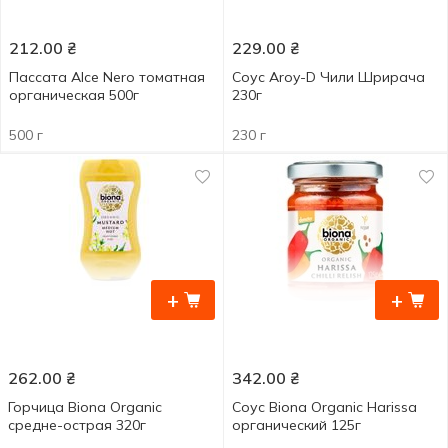
212.00
₴
229.00
₴
Пассата Alce Nero томатная
Соус Aroy-D Чили Шрирача
органическая 500г
230г
500 г
230 г
+
+
262.00
₴
342.00
₴
Горчица Biona Organic
Соус Biona Organic Harissa
средне-острая 320г
органический 125г