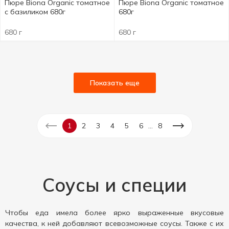
Пюре Biona Organic томатное
Пюре Biona Organic томатное
с базиликом 680г
680г
680 г
680 г
Показать еще
...
1
2
3
4
5
6
8
Соусы и специи
Чтобы еда имела более ярко выраженные вкусовые
качества, к ней добавляют всевозможные соусы. Также с их