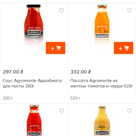
+
+
297.00
₴
332.00
₴
Соус Agromonte Аррабиата
Пассата Agromonte из
для пасты 260г
желтых томатов и черри 520г
260 г
520 г