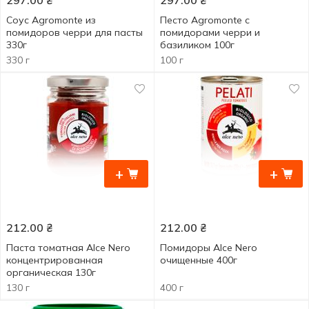
297.00
₴
297.00
₴
Соус Agromonte из
Песто Agromonte с
помидоров черри для пасты
помидорами черри и
330г
базиликом 100г
330 г
100 г
+
+
212.00
₴
212.00
₴
Паста томатная Alce Nero
Помидоры Alce Nero
концентрированная
очищенные 400г
органическая 130г
130 г
400 г