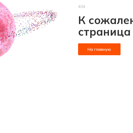
404
К сожален
страница
На главную