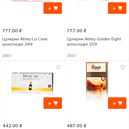
+
+
777.00
₴
777.00
₴
Цукерки Abtey La Cave
Цукерки Abtey Golden Eight
шоколадні 240г
шоколадні 150г
240 г
150 г
+
+
442.00
₴
487.00
₴