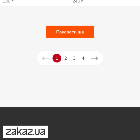
130 г
240 г
Показати ще
1
2
3
4