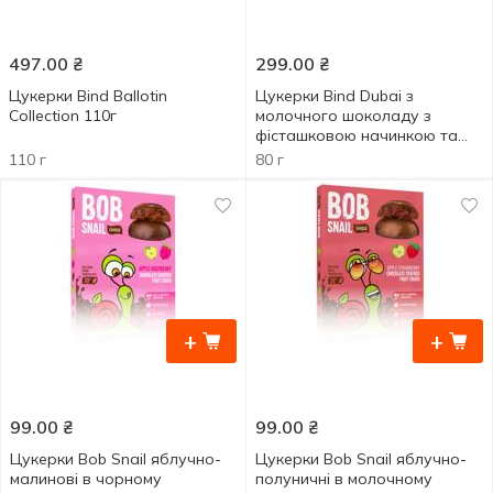
497.00
₴
299.00
₴
Цукерки Bind Ballotin
Цукерки Bind Dubai з
Collection 110г
молочного шоколаду з
фісташковою начинкою та
кадаїфом 80г
110 г
80 г
+
+
99.00
₴
99.00
₴
Цукерки Bob Snail яблучно-
Цукерки Bob Snail яблучно-
малинові в чорному
полуничні в молочному