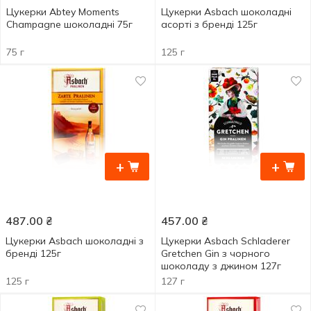
Цукерки Abtey Moments
Цукерки Asbach шоколадні
Champagne шоколадні 75г
асорті з бренді 125г
75 г
125 г
+
+
487.00
₴
457.00
₴
Цукерки Asbach шоколадні з
Цукерки Asbach Schladerer
бренді 125г
Gretchen Gin з чорного
шоколаду з джином 127г
125 г
127 г