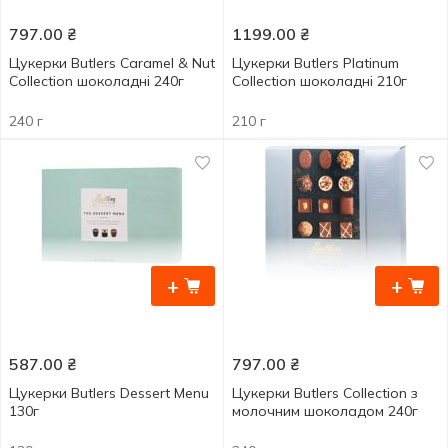
797.00
₴
1199.00
₴
Цукерки Butlers Caramel & Nut
Цукерки Butlers Platinum
Collection шоколадні 240г
Collection шоколадні 210г
240 г
210 г
+
+
587.00
₴
797.00
₴
Цукерки Butlers Dessert Menu
Цукерки Butlers Collection з
130г
молочним шоколадом 240г