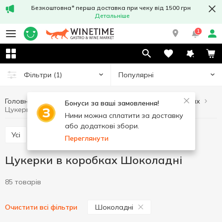
Безкоштовна* перша доставка при чеку від 1500 грн
Детальніше
1
Популярні
Фільтри
(1)
Головна
Солодощі
Цукерки
Цукерки в коробках
Бонуси за ваші замовлення!
Цукерки в коробках Шоколадні
Ними можна сплатити за доставку
або додаткові збори.
Усі
Цукерки в коробках
Цукерки в пакетах
Переглянути
Цукерки в коробках Шоколадні
85 товарів
Шоколадні
Очистити всі фільтри