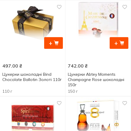
+
+
497.00
₴
742.00
₴
Цукерки шоколадні Bind
Цукерки Abtey Moments
Chocolate Ballotin Золоті 110г
Champagne Rose шоколадні
150г
110 г
150 г