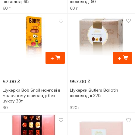
шоколаді 60г
шоколаді 60г
60 г
60 г
+
+
57.00
₴
957.00
₴
Цукерки Bob Snail мангові в
Цукерки Butlers Ballotin
молочному шоколаді без
шоколадні 320г
цукру 30г
30 г
320 г