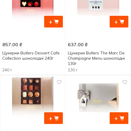
+
+
857.00
₴
637.00
₴
Цукерки Butlers Dessert Cafe
Цукерки Butlers The Marc De
Collection шоколадні 240г
Champagne Menu шоколадні
130г
240 г
130 г
+
+