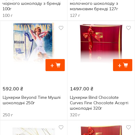
чорного шоколаду з бренді
молочного шоколаду з
100г
малиновим бренді 127г
100 г
127 г
+
+
592.00
₴
1497.00
₴
Цукерки Beyond Time Мушлі
Цукерки Bind Chocolate
шоколадні 250г
Curves Fine Chocolate Асорті
шоколадні 320г
250 г
320 г