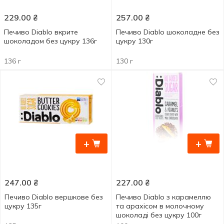
229.00
₴
257.00
₴
Печиво Diablo вкрите
Печиво Diablo шоколадне без
шоколадом без цукру 136г
цукру 130г
136 г
130 г
+
+
247.00
₴
227.00
₴
Печиво Diablo вершкове без
Печиво Diablo з карамеллю
цукру 135г
та арахісом в молочному
шоколаді без цукру 100г