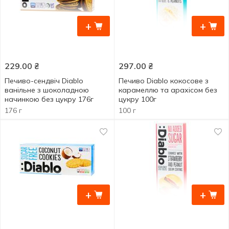
+
+
229.00
₴
297.00
₴
Печиво-сендвіч Diablo
Печиво Diablo кокосове з
ванільне з шоколадною
карамеллю та арахісом без
начинкою без цукру 176г
цукру 100г
176 г
100 г
+
+