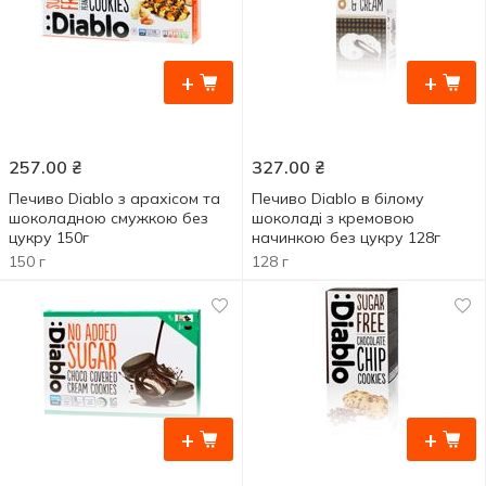
+
+
257.00
₴
327.00
₴
Печиво Diablo з арахісом та
Печиво Diablo в білому
шоколадною смужкою без
шоколаді з кремовою
цукру 150г
начинкою без цукру 128г
150 г
128 г
+
+