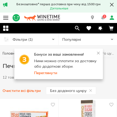
Безкоштовна* перша доставка при чеку від 1500 грн
Детальніше
1
Популярні
Фільтри
(1)
Головна
Солодощі
Печиво
Печиво Без доданого цукру
Бонуси за ваші замовлення!
Ними можна сплатити за доставку
Печиво Без доданого цукру
або додаткові збори.
Переглянути
12 товарів
Без доданого цукру
Очистити всі фільтри