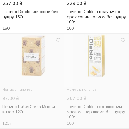
257.00
₴
229.00
₴
Печиво Diablo кокосове без
Печиво Diablo з полунично-
цукру 150г
арахісовим кремом без цукру
100г
150 г
100 г
Немає в наявності
Немає в наявності
97.00
₴
267.00
₴
Печиво ButterGreen Масіки
Печиво Diablo з арахісовим
какао 120г
маслом і вершками без цукру
100г
120 г
100 г