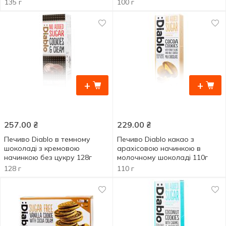
135 г
100 г
+
+
257.00
₴
229.00
₴
Печиво Diablo в темному
Печиво Diablo какао з
шоколаді з кремовою
арахісовою начинкою в
начинкою без цукру 128г
молочному шоколаді 110г
128 г
110 г