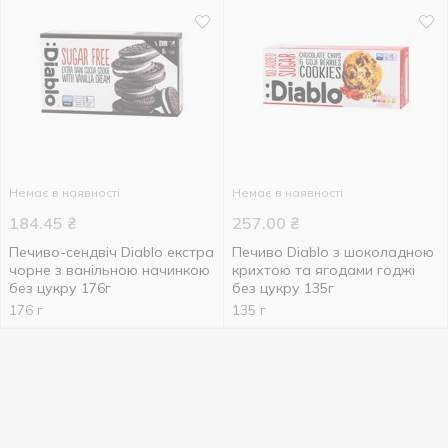
Немає в наявності
Немає в наявності
184.45
₴
257.00
₴
Печиво-сендвіч Diablo екстра
Печиво Diablo з шоколадною
чорне з ванільною начинкою
крихтою та ягодами годжі
без цукру 176г
без цукру 135г
176 г
135 г