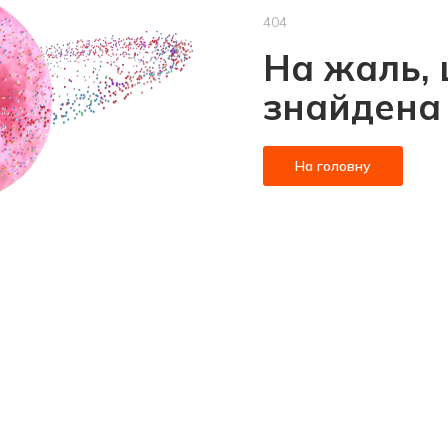
404
На жаль, 
знайдена
На головну