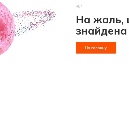
404
На жаль, 
знайдена
На головну