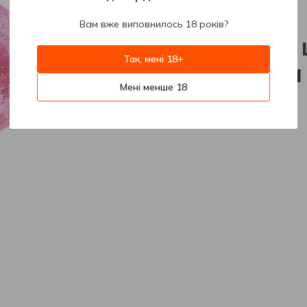
404
Вам вже виповнилось 18 років?
На жаль, 
Так, мені 18+
знайдена
Мені менше 18
На головну