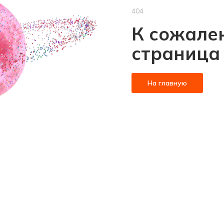
404
К сожален
страница
На главную