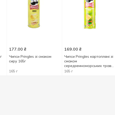
177.00
₴
169.00
₴
5г
Чипси Pringles зі смаком
Чипси Pringles картопляні зі
сиру 165г
смаком
cередземноморських трав
165г
165 г
165 г