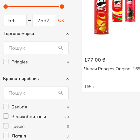
OK
Торгова марка
177.00
₴
Pringles
4
Чипси Pringles Original 16
Країна-виробник
165 г
Бельгія
4
Великобританія
20
Греція
5
Латвія
3