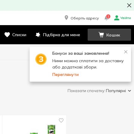
1
Увійти
Оберіть адресу
Списки
Підбірка для мене
Кошик
Бонуси за ваші замовлення!
Ними можна сплатити за доставку
або додаткові збори.
Переглянути
Показати спочатку:
Популярні