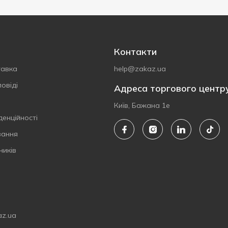
Контакти
тавка
help@zakaz.ua
овіді
Адреса торгового центр
Київ, Бажана 1е
денційності
вання
ників
az.ua