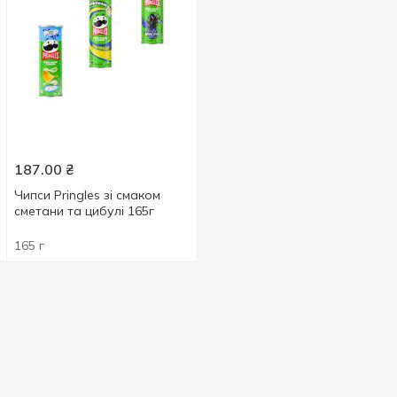
187.00
₴
Чипси Pringles зі смаком
сметани та цибулі 165г
165 г