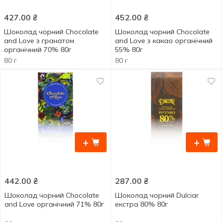
427.00
₴
452.00
₴
Шоколад чорний Chocolate
Шоколад чорний Chocolate
and Love з гранатом
and Love з какао органічний
органічний 70% 80г
55% 80г
80 г
80 г
+
+
442.00
₴
287.00
₴
Шоколад чорний Chocolate
Шоколад чорний Dulciar
and Love органічний 71% 80г
екстра 80% 80г