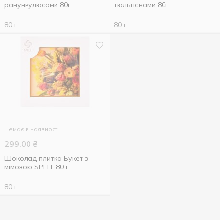
ранункулюсами 80г
тюльпанами 80г
80 г
80 г
Немає в наявності
299.00
₴
Шоколад плитка Букет з
мімозою SPELL 80 г
80 г