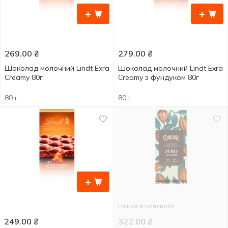
+
+
269.00
₴
279.00
₴
Шоколад молочний Lindt Exra
Шоколад молочний Lindt Exra
Creamy 80г
Creamy з фундуком 80г
80 г
80 г
+
Немає в наявності
249.00
₴
322.00
₴