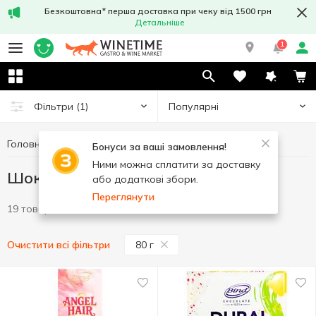
Безкоштовна* перша доставка при чеку від 1500 грн
Детальніше
1
Популярні
Фільтри
(1)
Головна
Солодощі
Шоколад
Шоколад 80 г
Бонуси за ваші замовлення!
Ними можна сплатити за доставку
Шоколад 80 г
або додаткові збори.
Переглянути
19 товарів
80 г
Очистити всі фільтри