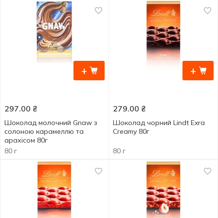
+
+
297.00
₴
279.00
₴
Шоколад молочний Gnaw з
Шоколад чорний Lindt Exra
солоною карамеллю та
Creamy 80г
арахісом 80г
80 г
80 г