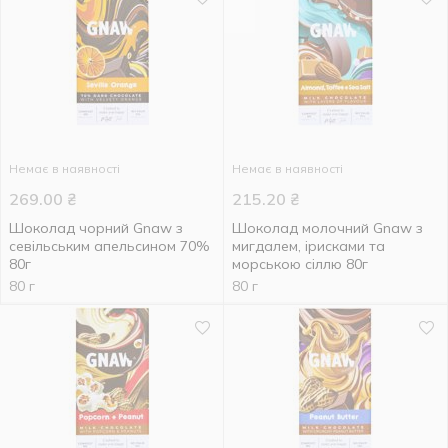
Немає в наявності
Немає в наявності
269.00
₴
215.20
₴
Шоколад чорний Gnaw з
Шоколад молочний Gnaw з
севільським апельсином 70%
мигдалем, ірисками та
80г
морською сіллю 80г
80 г
80 г