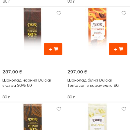
80 г
80 г
+
+
287.00
₴
297.00
₴
Шоколад чорний Dulciar
Шоколад білий Dulciar
екстра 90% 80г
Tentation з карамеллю 80г
80 г
80 г