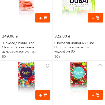
+
+
249.00
₴
322.00
₴
Шоколад білий Bind
Шоколад молочний Bind
Chocolate з малиною,
Dubai з фісташкою та
цукровою ватою та
кадаїфом 80г
фісташковим кремом 80г
80 г
80 г
+
+