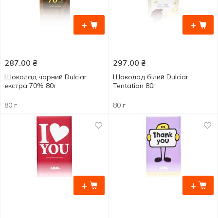
+
+
287.00
₴
297.00
₴
Шоколад чорний Dulciar
Шоколад білий Dulciar
екстра 70% 80г
Tentation 80г
80 г
80 г
+
+