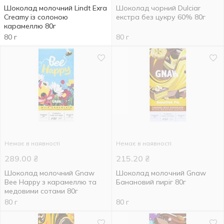
Шоколад молочний Lindt Exra
Шоколад чорний Dulciar
Creamy із солоною
екстра без цукру 60% 80г
карамеллю 80г
80 г
80 г
Немає в наявності
Немає в наявності
289.00
₴
215.20
₴
Шоколад молочний Gnaw
Шоколад молочний Gnaw
Bee Happy з карамеллю та
Банановий пиріг 80г
медовими сотами 80г
80 г
80 г