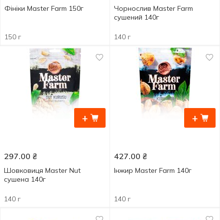
Фініки Master Farm 150г
Чорнослив Master Farm
сушений 140г
150 г
140 г
+
+
297.00
₴
427.00
₴
Шовковиця Master Nut
Інжир Master Farm 140г
сушена 140г
140 г
140 г