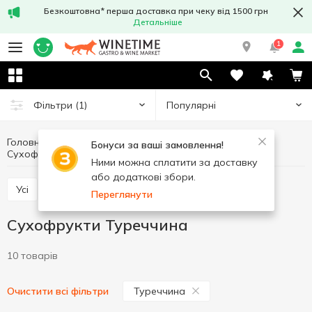
Безкоштовна* перша доставка при чеку від 1500 грн
Детальніше
1
Популярні
Фільтри
(1)
Головна
Фрукти та овочі
Горіхи та сухофрукти
Бонуси за ваші замовлення!
Сухофрукти
Сухофрукти Туреччина
Ними можна сплатити за доставку
або додаткові збори.
Усі
Горіхи
Сухофрукти
Насіння
Переглянути
Сухофрукти Туреччина
10 товарів
Туреччина
Очистити всі фільтри