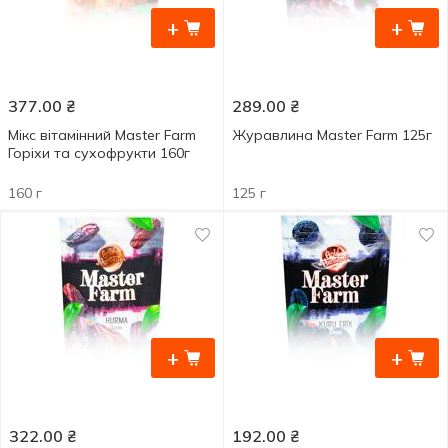
+
+
377.00
₴
289.00
₴
Мікс вітамінний Master Farm
Журавлина Master Farm 125г
Горіхи та сухофрукти 160г
160 г
125 г
+
+
322.00
₴
192.00
₴