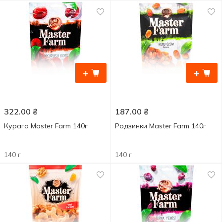
+
+
322.00
₴
187.00
₴
Курага Master Farm 140г
Родзинки Master Farm 140г
140 г
140 г