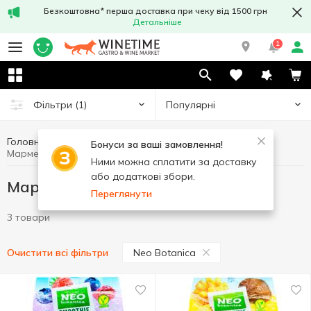
Безкоштовна* перша доставка при чеку від 1500 грн
Детальніше
1
Популярні
Фільтри
(1)
Головна
Солодощі
Мармелад
Бонуси за ваші замовлення!
Мармелад Neo Botanica
Ними можна сплатити за доставку
або додаткові збори.
Мармелад Neo Botanica
Переглянути
3 товари
Neo Botanica
Очистити всі фільтри