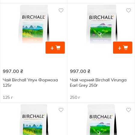
+
+
997.00
₴
997.00
₴
Чай Birchall Улун Формоза
Чай чорний Birchall Virunga
125г
Earl Grey 250г
125 г
250 г