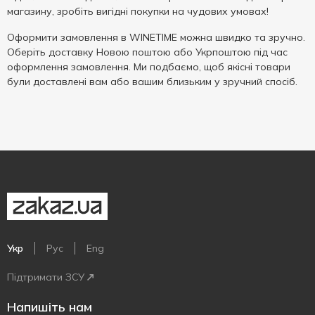
магазину, зробіть вигідні покупки на чудових умовах!
Оформити замовлення в WINETIME можна швидко та зручно.
Оберіть доставку Новою поштою або Укрпоштою під час
оформлення замовлення. Ми подбаємо, щоб якісні товари
були доставлені вам або вашим близьким у зручний спосіб.
Укр
Рус
Eng
Підтримати ЗСУ
Напишіть нам