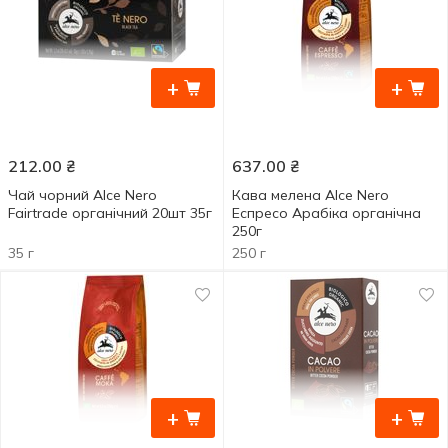
+
+
212.00
₴
637.00
₴
Чай чорний Alce Nero
Кава мелена Alce Nero
Fairtrade органічний 20шт 35г
Еспресо Арабіка органічна
250г
35 г
250 г
+
+