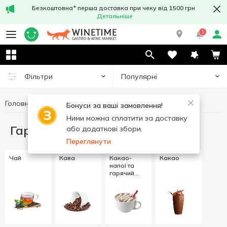
Безкоштовна* перша доставка при чеку від 1500 грн
Детальніше
1
Популярні
Фільтри
Головна
Гарячі напої
Бонуси за ваші замовлення!
Ними можна сплатити за доставку
Гарячі напої
або додаткові збори.
Переглянути
Чай
Кава
Какао-
Какао
напої та
гарячий
шоколад