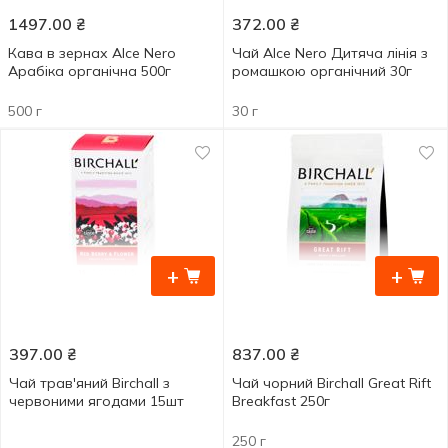
1497.00
₴
372.00
₴
Кава в зернах Alce Nero
Чай Alce Nero Дитяча лінія з
Арабіка органічна 500г
ромашкою органічний 30г
500 г
30 г
+
+
397.00
₴
837.00
₴
Чай трав'яний Birchall з
Чай чорний Birchall Great Rift
червоними ягодами 15шт
Breakfast 250г
250 г