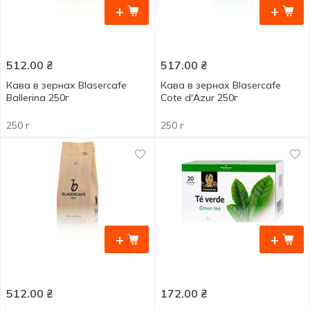
+
+
512.00
₴
517.00
₴
Кава в зернах Blasercafe
Кава в зернах Blasercafe
Ballerina 250г
Cote d'Azur 250г
250 г
250 г
+
+
512.00
₴
172.00
₴