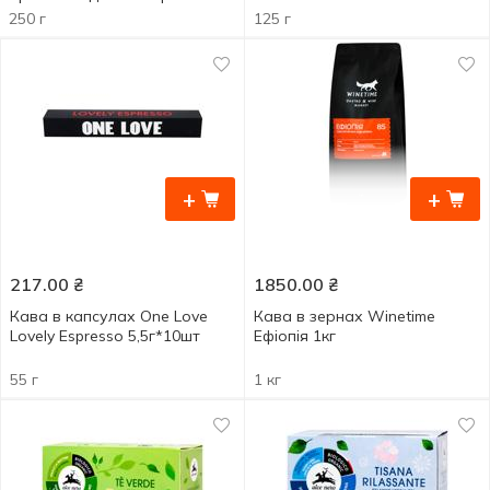
кавоварки 250г
250 г
125 г
+
+
217.00
₴
1850.00
₴
Кава в капсулах One Love
Кава в зернах Winetime
Lovely Espresso 5,5г*10шт
Ефіопія 1кг
55 г
1 кг