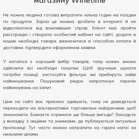
магазину Winetime
Не кожна людина готова витратити кілька годин на поїздки
по продукти. Зараз це можна зробити в інтернеті й не
відволікатися від важливіших справ. Клієнт має пройти
реєстрацію і створити особистий кабінет на сайті, додати в
кошик необхідні товари, визначитися зі способом оплати й
доставки, підтвердити оформлення заявки.
У каталозі є хороший вибір товарів, тому кожен зможе
здійснити всі необхідні покупки. Щоб зручніше шукати
потрібні позиції, застосуйте фільтри, які приберуть зайві
найменування. Пошуковий рядок запропонує перелік
найменувань на запит.
Ціни на сайті вас приємно здивують, тому не доведеться
переходити на альтернативні торговельні майданчики, щоб
зекономити. Бажаєте отримати ще більше вигоди? Заходьте
у вкладку з акціями та знижками, де публікуються актуальні
пропозиції. Тут часто можна натрапити на гарячі напої за
низькими цінами.