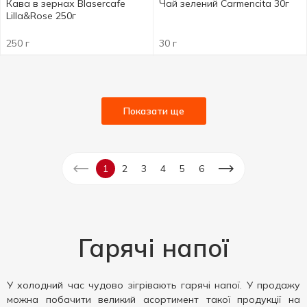
Кава в зернах Blasercafe
Чай зелений Carmencita 30г
Lilla&Rose 250г
250 г
30 г
Показати ще
1
2
3
4
5
6
Гарячі напої
У холодний час чудово зігрівають гарячі напої. У продажу
можна побачити великий асортимент такої продукції на