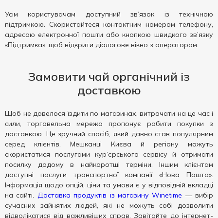
Усім користувачам доступний зв’язок із технічною
підтримкою. Скористайтеся контактним номером телефону,
адресою електронної пошти або кнопкою швидкого зв’язку
«Підтримка», щоб відкрити діалогове вікно з оператором.
Замовити чай органічний із
доставкою
Щоб не довелося їздити по магазинах, витрачати на це час і
сили, торговельна мережа пропонує робити покупки з
доставкою. Це зручний спосіб, який давно став популярним
серед клієнтів. Мешканці Києва й регіону можуть
скористатися послугами кур’єрського сервісу й отримати
посилку додому в найкоротші терміни. Іншим клієнтам
доступні послуги транспортної компанії «Нова Пошта».
Інформація щодо опцій, ціни та умови є у відповідній вкладці
на сайті.
Доставка продуктів із магазину Winetime
— вибір
сучасних зайнятих людей, які не можуть собі дозволити
відволікатися від важливіших справ. Завітайте до інтернет-