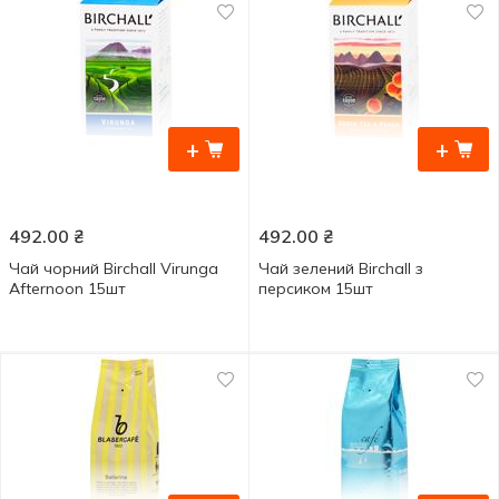
+
+
492.00
₴
492.00
₴
Чай чорний Birchall Virunga
Чай зелений Birchall з
Afternoon 15шт
персиком 15шт