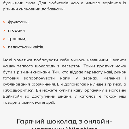
будь-який смак. Для любителів чаю є чимало варіантів із
різними смаковими добавками:
фруктами;
ягодами;
травами;
пелюстками квітів.
Іноді хочеться побалувати себе чимось незвичним і випити
чашку теплого шоколаду з десертом. Такий продукт може
бути з різними смаками. Тим, хто віддає перевагу каві, ринок
готовий запропонувати напій у зернах, мелений і
сублімований (розчинний). Він допомагає не лише зігрітися, а
і збадьоритися. Ви можете купити каву органічну в магазині
Вайнтайм за доступними цінами, у каталозі є також інші
товари з різних категорій.
Гарячий шоколад з онлайн-