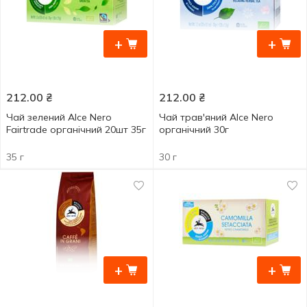
+
+
212.00
₴
212.00
₴
Чай зелений Alce Nero
Чай трав'яний Alce Nero
Fairtrade органічний 20шт 35г
органічний 30г
35 г
30 г
+
+