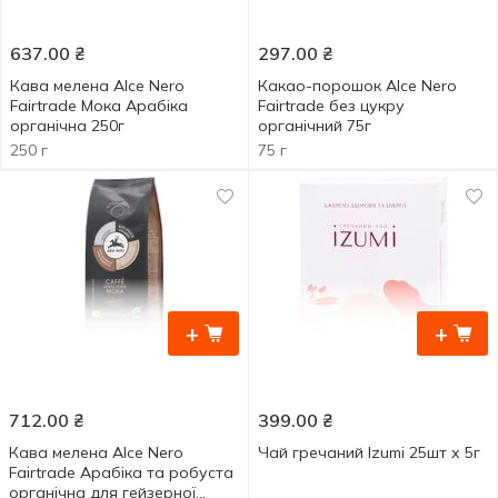
637.00
₴
297.00
₴
Кава мелена Alce Nero
Какао-порошок Alce Nero
Fairtrade Мока Арабіка
Fairtrade без цукру
органічна 250г
органічний 75г
250 г
75 г
+
+
712.00
₴
399.00
₴
Кава мелена Alce Nero
Чай гречаний Izumi 25шт х 5г
Fairtrade Арабіка та робуста
органічна для гейзерної