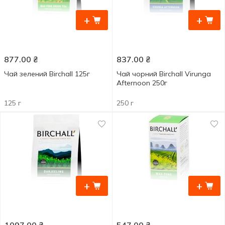
+
+
877.00
₴
837.00
₴
Чай зелений Birchall 125г
Чай чорний Birchall Virunga
Afternoon 250г
125 г
250 г
+
+