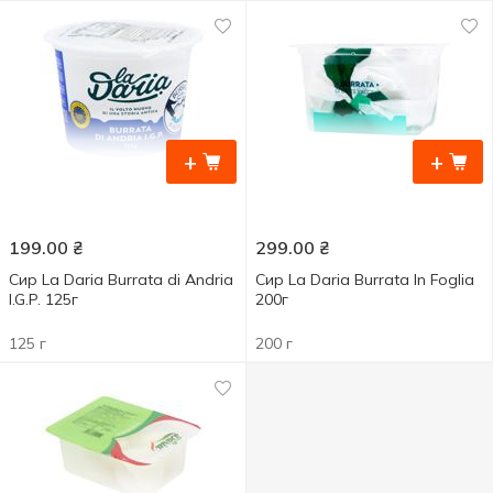
+
+
199.00
₴
299.00
₴
Сир La Daria Burrata di Andria
Сир La Daria Burrata In Foglia
I.G.P. 125г
200г
125 г
200 г