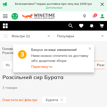
Безкоштовна* перша доставка при чеку від 1500 грн
Детальніше
1
Популярні
Фільтри
(1)
Головна
Сири
Яйця та молочні продукти
Бонуси за ваші замовлення!
Розсільний сир
Розсільний сир Бурата
Ними можна сплатити за доставку
або додаткові збори.
Усі
Твердий і напівтвердий сир
М'який сир
Розс
Переглянути
Розсільний сир Бурата
3 товари
Бурата
Очистити всі фільтри