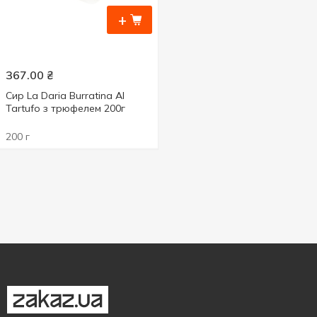
+
367.00
₴
Сир La Daria Burratina Al
Tartufo з трюфелем 200г
200 г