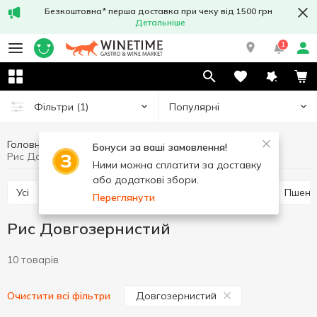
Безкоштовна* перша доставка при чеку від 1500 грн
Детальніше
1
Популярні
Фільтри
(1)
Головна
Бакалія
Крупи та бобові
Рис
Бонуси за ваші замовлення!
Рис Довгозернистий
Ними можна сплатити за доставку
або додаткові збори.
Усі
Рис
Гречана крупа
Ячмінна крупа
Пшен
Переглянути
Рис Довгозернистий
10 товарів
Довгозернистий
Очистити всі фільтри