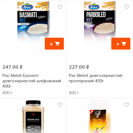
+
+
247.00
₴
227.00
₴
Рис Melvit Басматі
Рис Melvit довгозернистий
довгозернистий шліфований
пропарений 400г
400г
400 г
400 г