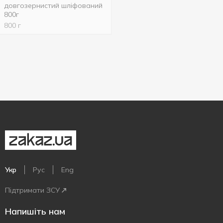
довгозернистий шліфований
800г
800 г
Укр
Рус
Eng
Підтримати ЗСУ
Напишіть нам