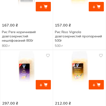
+
+
167.00
₴
157.00
₴
Рис Pere коричневий
Рис Riso Vignola
довгозернистий
довгозернистий пропарений
нешліфований 800г
500г
800 г
500 г
+
+
297.00
₴
212.00
₴