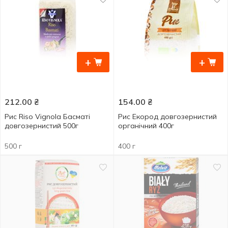
+
+
212.00
₴
154.00
₴
Рис Riso Vignola Басматі
Рис Екород довгозернистий
довгозернистий 500г
органічний 400г
500 г
400 г