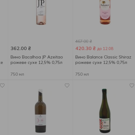
467.00
₴
362.00
₴
420.30
₴
до 12.08
Вино Bacalhoa JP Azeitao
Вино Balance Classic Shiraz
хе
рожеве сухе 12,5% 0,75л
рожеве сухе 12,5% 0,75л
750 мл
750 мл