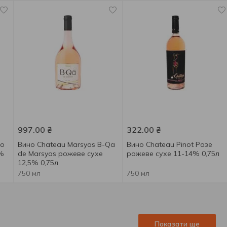
997.00
₴
322.00
₴
no
Вино Chateau Marsyas B-Qa
Вино Chateau Pinot Розе
2%
de Marsyas рожеве сухе
рожеве сухе 11-14% 0,75л
12,5% 0,75л
750 мл
750 мл
Показати ще