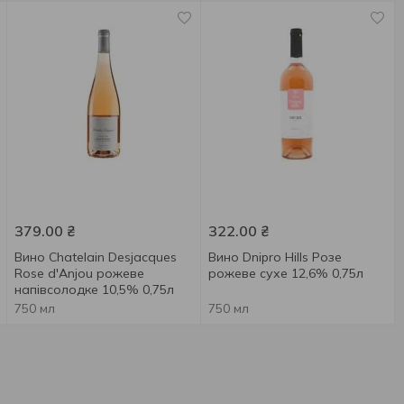
379.00
₴
322.00
₴
Вино Chatelain Desjacques
Вино Dnipro Hills Розе
Rose d'Anjou рожеве
рожеве сухе 12,6% 0,75л
напівсолодке 10,5% 0,75л
750 мл
750 мл