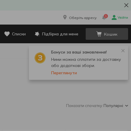
1
Увійти
Оберіть адресу
Списки
Підбірка для мене
Кошик
Бонуси за ваші замовлення!
Ними можна сплатити за доставку
або додаткові збори.
Переглянути
Показати спочатку:
Популярні