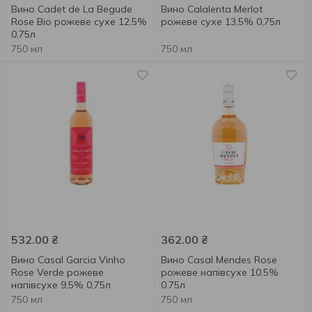
Вино Cadet de La Begude
Вино Calalenta Merlot
Rose Bio рожеве сухе 12,5%
рожеве сухе 13,5% 0,75л
0,75л
750 мл
750 мл
532.00
₴
362.00
₴
Вино Casal Garcia Vinho
Вино Casal Mendes Rose
Rose Verde рожеве
рожеве напівсухе 10.5%
напівсухе 9,5% 0,75л
0.75л
750 мл
750 мл