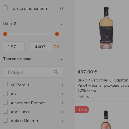
Тільки в наявності
68
Ціна, ₴
OK
Торгова марка
407.00
₴
Вино 46 Parallel El Capitan
46 Parallel
Pinot Meunier рожеве сух
1
12% 0,75л
Aix
1
750 мл
Alexandre Bonnet
1
-10 %
Andeluna
1
Antica Murirna
1