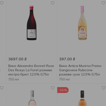
3697.00
₴
397.00
₴
Вино Alexandre Bonnet Rose
Вино Antica Murirna Premo
е
Des Riceys La Foret рожеве
Sangiovese Rubicone
екстра брют 12,5% 0,75л
рожеве сухе 12,5% 0,75л
750 мл
750 мл
-10 %