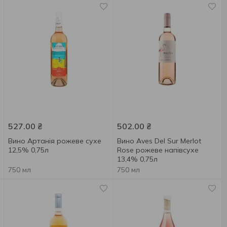
527.00
₴
502.00
₴
Вино Артанія рожеве сухе
Вино Aves Del Sur Merlot
12,5% 0,75л
Rose рожеве напівсухе
13,4% 0,75л
750 мл
750 мл