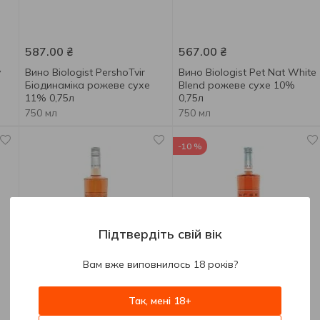
587.00
₴
567.00
₴
y
Вино Biologist PershoTvir
Вино Biologist Pet Nat White
Біодинаміка рожеве сухе
Blend рожеве сухе 10%
11% 0,75л
0,75л
750 мл
750 мл
-10 %
Підтвердіть свій вік
Вам вже виповнилось 18 років?
957.00
₴
Так, мені 18+
342.00
₴
861.30
₴
до 12.08