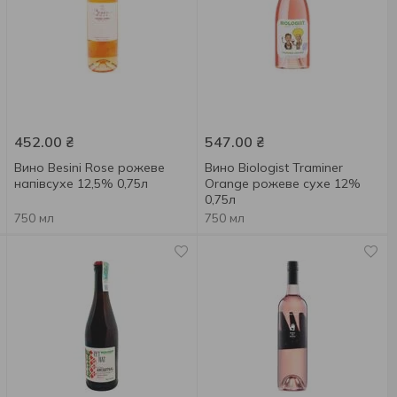
452.00
₴
547.00
₴
Вино Besini Rose рожеве
Вино Biologist Traminer
напівсухе 12,5% 0,75л
Orange рожеве сухе 12%
0,75л
750 мл
750 мл