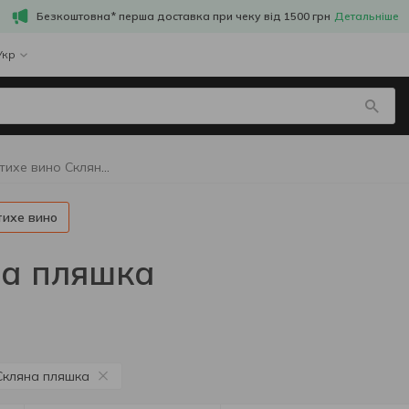
Безкоштовна* перша доставка при чеку від 1500 грн
Детальніше
Укр
Рожеве тихе вино Скляна пляшка
тихе вино
на пляшка
Скляна пляшка