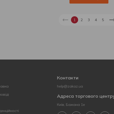
1
2
3
4
5
Контакти
тавка
help@zakaz.ua
овіді
Адреса торгового центр
Київ, Бажана 1е
денційності