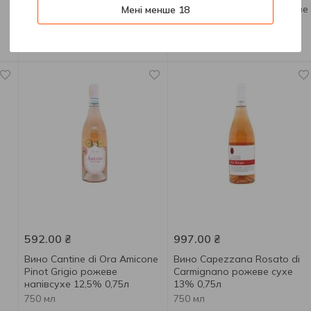
Вино Bree Pinot Noir рожеве
Вино Bree Pinot Noir рожеве
Мені менше 18
сухе 11,5% 0,75л
сухе 10% 1,5л
750 мл
1.5 л
592.00
₴
997.00
₴
Вино Cantine di Ora Amicone
Вино Capezzana Rosato di
Pinot Grigio рожеве
Carmignano рожеве сухе
напівсухе 12,5% 0,75л
13% 0,75л
750 мл
750 мл