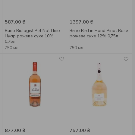
587.00
₴
1397.00
₴
Вино Biologist Pet Nat Піно
Вино Bird in Hand Pinot Rose
Нуар рожеве сухе 10%
рожеве сухе 12% 0,75л
0,75л
750 мл
750 мл
877.00
₴
757.00
₴