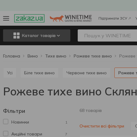
Підтримати ЗСУ
Каталог товарів
Головна
Вино
Тихе вино
Рожеве тихе вино
Усі
Біле тихе вино
Червоне тихе вино
Рожеве 
Рожеве тихе вино Скля
Фільтри
68 товарів
Новинки
1
Очистити всі фільтри
Акційні товари
7