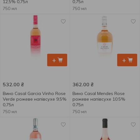
12,5% 0,75л
0,75л
750 мл
750 мл
+
+
532.00
₴
362.00
₴
Вино Casal Garcia Vinho Rose
Вино Casal Mendes Rose
Verde рожеве напівсухе 9,5%
рожеве напівсухе 10.5%
0,75л
0.75л
750 мл
750 мл