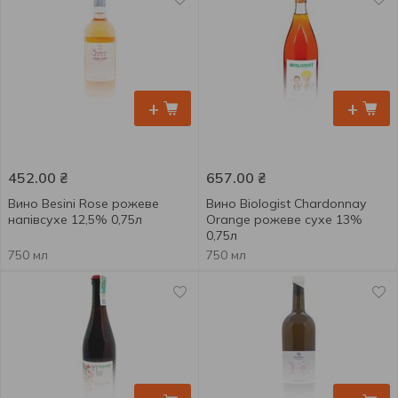
+
+
452.00
₴
657.00
₴
Вино Besini Rose рожеве
Вино Biologist Chardonnay
напівсухе 12,5% 0,75л
Orange рожеве сухе 13%
0,75л
750 мл
750 мл