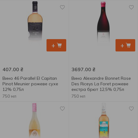
+
+
407.00
₴
3697.00
₴
Вино 46 Parallel El Capitan
Вино Alexandre Bonnet Rose
Pinot Meunier рожеве сухе
Des Riceys La Foret рожеве
12% 0,75л
екстра брют 12,5% 0,75л
750 мл
750 мл