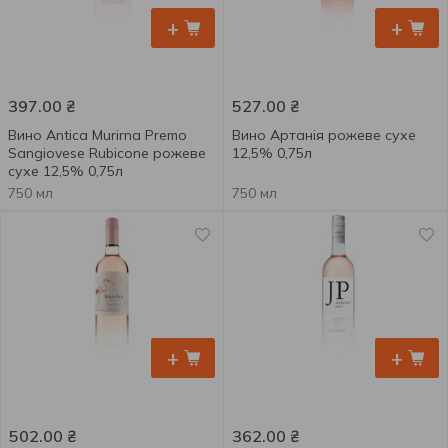
+
+
397.00
₴
527.00
₴
Вино Antica Murirna Premo
Вино Артанія рожеве сухе
Sangiovese Rubicone рожеве
12,5% 0,75л
сухе 12,5% 0,75л
750 мл
750 мл
+
+
502.00
₴
362.00
₴