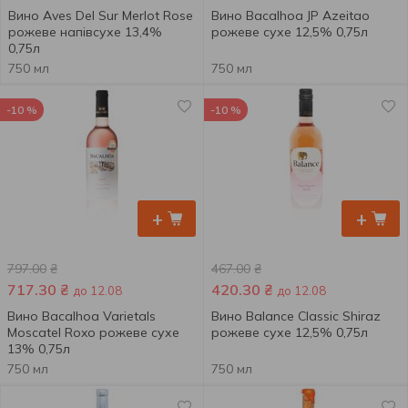
Вино Aves Del Sur Merlot Rose
Вино Bacalhoa JP Azeitao
рожеве напівсухе 13,4%
рожеве сухе 12,5% 0,75л
0,75л
750 мл
750 мл
-10 %
-10 %
+
+
797.00
₴
467.00
₴
717.30
₴
420.30
₴
до 12.08
до 12.08
Вино Bacalhoa Varietals
Вино Balance Classic Shiraz
Moscatel Roxo рожеве сухе
рожеве сухе 12,5% 0,75л
13% 0,75л
750 мл
750 мл