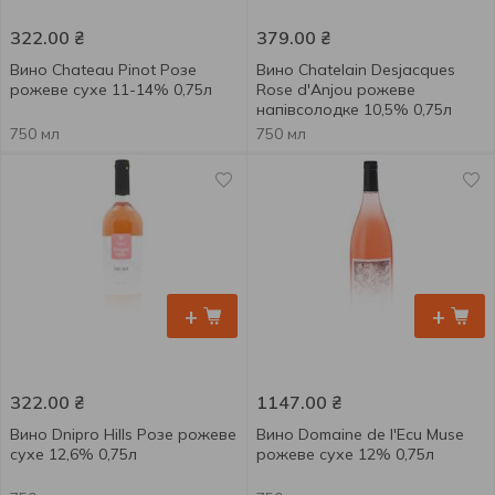
322.00
₴
379.00
₴
Вино Chateau Pinot Розе
Вино Chatelain Desjacques
рожеве сухе 11-14% 0,75л
Rose d'Anjou рожеве
напівсолодке 10,5% 0,75л
750 мл
750 мл
+
+
322.00
₴
1147.00
₴
Вино Dnipro Hills Розе рожеве
Вино Domaine de l'Ecu Muse
сухе 12,6% 0,75л
рожеве сухе 12% 0,75л