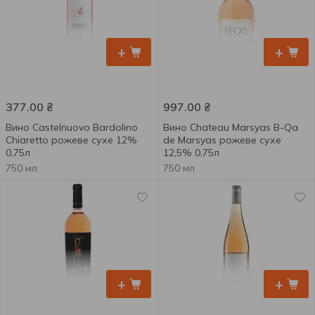
+
+
377.00
₴
997.00
₴
Вино Castelnuovo Bardolino
Вино Chateau Marsyas B-Qa
Chiaretto рожеве сухе 12%
de Marsyas рожеве сухе
0,75л
12,5% 0,75л
750 мл
750 мл
+
+