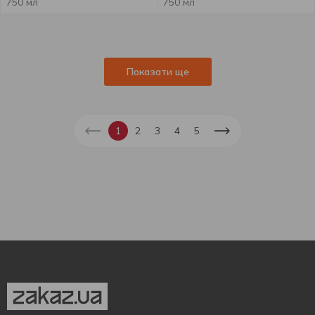
750 мл
750 мл
Показати ще
1
2
3
4
5