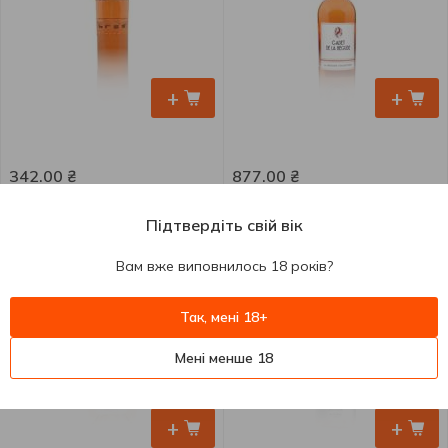
+
+
342.00
₴
877.00
₴
Вино Bree Pinot Noir рожеве
Вино Cadet de La Begude
сухе 11,5% 0,75л
Rose Bio рожеве сухе 12,5%
Підтвердіть свій вік
0,75л
750 мл
750 мл
Вам вже виповнилось 18 років?
Так, мені 18+
Мені менше 18
+
+