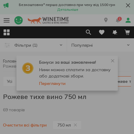
Безкоштовна* перша доставка при чеку від 1500 грн
Детальніше
1
Популярні
Фільтри
(1)
Головна
Вино
Тихе вино
Рожеве тихе вино
Бонуси за ваші замовлення!
Рожеве тихе вино 750 мл
Ними можна сплатити за доставку
або додаткові збори.
Усі
Біле тихе вино
Червоне тихе вино
Рожеве т
Переглянути
Рожеве тихе вино 750 мл
69 товарів
750 мл
Очистити всі фільтри