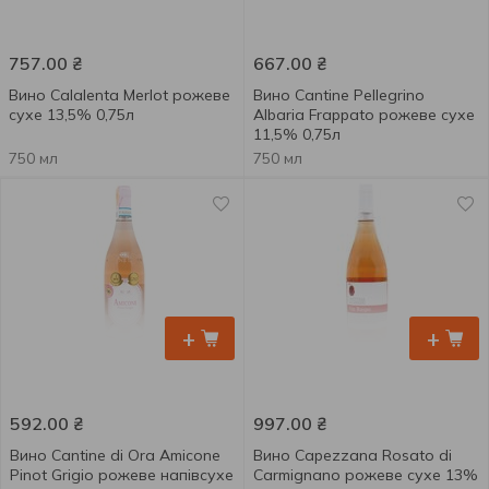
757.00
₴
667.00
₴
Вино Calalenta Merlot рожеве
Вино Cantine Pellegrino
сухе 13,5% 0,75л
Albaria Frappato рожеве сухе
11,5% 0,75л
750 мл
750 мл
+
+
592.00
₴
997.00
₴
Вино Cantine di Ora Amicone
Вино Capezzana Rosato di
Pinot Grigio рожеве напівсухе
Carmignano рожеве сухе 13%