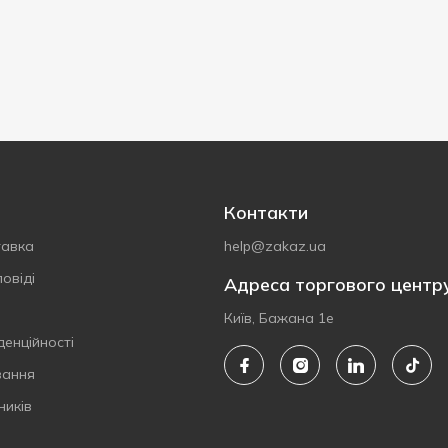
Контакти
тавка
help@zakaz.ua
овіді
Адреса торгового центр
Київ, Бажана 1е
денційності
вання
ників