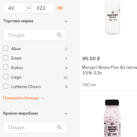
OK
Торгова марка
Alive
2
Emmi
95.00
₴
3
Йогурт Вілла Роз А2 питн
Kolios
9
3,5% 0,3л
Lago
10
300 мл
Latteria Chiuro
8
Latteria Vipiteno
15
Показати більше
Mövenpick
3
Країна-виробник
Onur
1
Organic Milk
13
TASbio
4