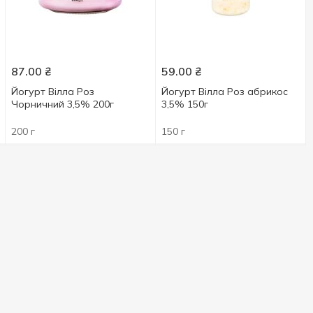
87.00
₴
59.00
₴
Йогурт Вілла Роз
Йогурт Вілла Роз абрикос
Чорничний 3,5% 200г
3,5% 150г
200 г
150 г