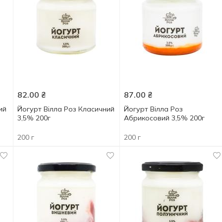
82.00
₴
87.00
₴
ий
Йогурт Вілла Роз Класичний
Йогурт Вілла Роз
3,5% 200г
Абрикосовий 3,5% 200г
200 г
200 г