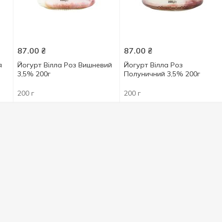
87.00
₴
87.00
₴
я
Йогурт Вілла Роз Вишневий
Йогурт Вілла Роз
3,5% 200г
Полуничний 3,5% 200г
200 г
200 г