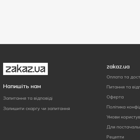
300 мл
1
Пластикова пляшка
3
Скляна банка
6
Скляна пляшка
1
zakaz.ua
Оплата та дос
Напишіть нам
Питання та відп
Оферта
Запитання та відповіді
Політика конфі
Залишити скаргу чи запитання
Умови користу
Для постачаль
Рецепти