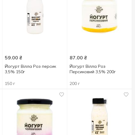
59.00
₴
87.00
₴
Йогурт Вілла Роз персик
Йогурт Вілла Роз
3,5% 150г
Персиковий 3,5% 200г
150 г
200 г