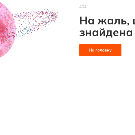
404
На жаль, 
знайдена
На головну