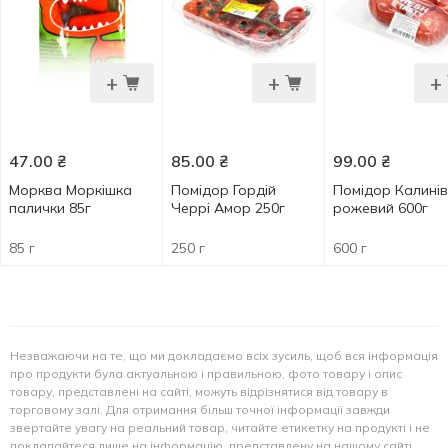
+
+
+
47.00
₴
85.00
₴
99.00
₴
Морква Моркішка
Помідор Гордій
Помідор Калині
палички 85г
Черрі Амор 250г
рожевий 600г
85 г
250 г
600 г
Незважаючи на те, що ми докладаємо всіх зусиль, щоб вся інформація
про продукти була актуальною і правильною, фото товару і опис
товару, представлені на сайті, можуть відрізнятися від товару в
торговому залі. Для отримання більш точної інформації завжди
звертайте увагу на реальний товар, читайте етикетку на продукті і не
покладайтеся лише на інформацію, представлену на нашому сайті.