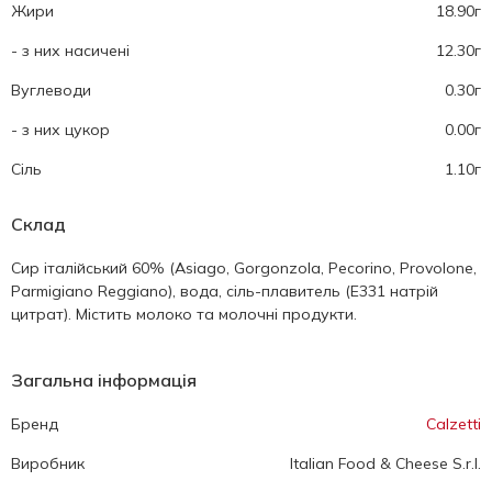
Жири
18.90г
- з них насичені
12.30г
Вуглеводи
0.30г
- з них цукор
0.00г
Cіль
1.10г
Склад
Сир італійський 60% (Asiago, Gorgonzola, Pecorino, Provolone,
Parmigiano Reggiano), вода, сіль-плавитель (Е331 натрій
цитрат). Містить молоко та молочні продукти.
Загальна інформація
Бренд
Calzetti
Виробник
Italian Food & Cheese S.r.l.