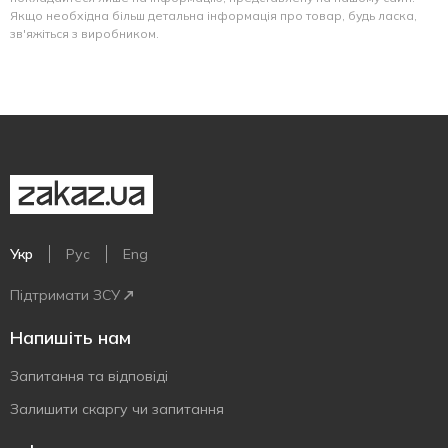
Якщо необхідна більш детальна інформація про товар, будь ласка,
зв'яжіться з виробником.
Укр
Рус
Eng
Підтримати ЗСУ
Напишіть нам
Запитання та відповіді
Залишити скаргу чи запитання