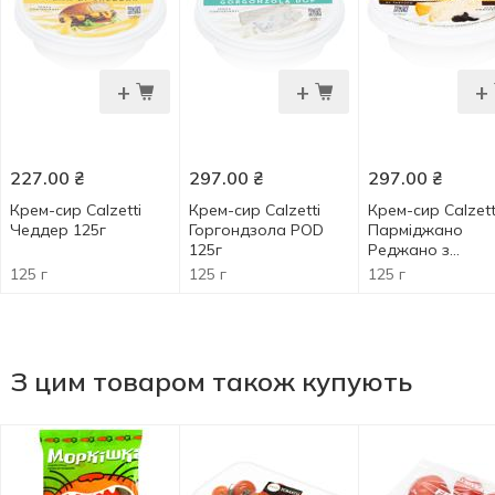
+
+
+
227.00
₴
297.00
₴
297.00
₴
Крем-сир Calzetti
Крем-сир Calzetti
Крем-сир Calzett
Чеддер 125г
Горгондзола POD
Парміджано
125г
Реджано з
трюфелем 125г
125 г
125 г
125 г
З цим товаром також купують