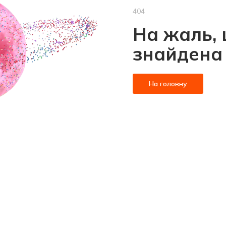
404
На жаль, 
знайдена
На головну