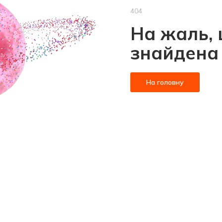
404
На жаль, 
знайдена
На головну