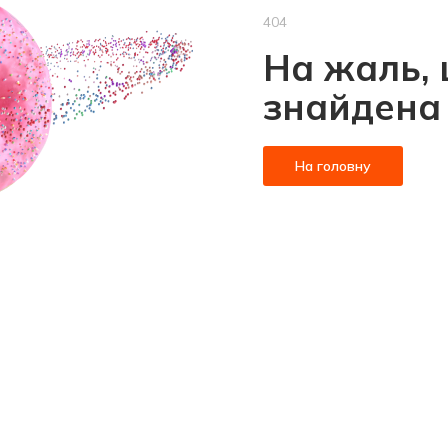
404
На жаль, 
знайдена
На головну