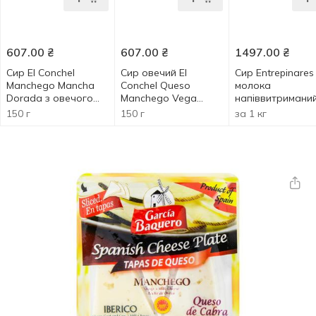
607.00
₴
607.00
₴
1497.00
₴
Сир El Conchel
Сир овечий El
Сир Entrepinares
Manchego Mancha
Conchel Queso
молока
Dorada з овечого
Manchego Vega
напіввитримани
молока 5-6 місяців
Mancha Dorada 2-3
150 г
150 г
за 1 кг
50% 150г
місяці 50% 150г