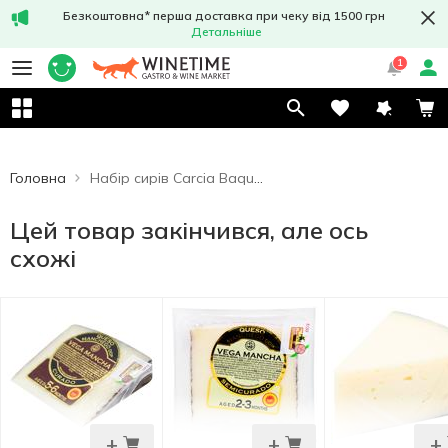
Безкоштовна* перша доставка при чеку від 1500 грн
Детальніше
1
Головна
Набір сирів Carcia Baquero Іберіко, манчего та козиний 150г
Цей товар закінчився, але ось
схожі
+
+
+