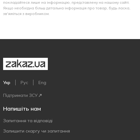
покладайтеся лише на інформацію, представлену на нашому сайті.
Якщо необхідна більш детальна інформація про товар, будь ласка,
зв'яжіться з виробником.
Укр
Рус
Eng
Підтримати ЗСУ
Напишіть нам
Запитання та відповіді
Залишити скаргу чи запитання