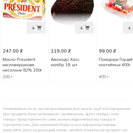
+
+
+
247.00
₴
119.00
₴
99.00
₴
Масло President
Авокадо Хасс
Помідори Гордій
кисловершкове
калібр 18, шт
коктейльні 400г
несолоне 82% 200г
200 г
400 г
Незважаючи на те, що ми докладаємо всіх зусиль, щоб вся інформація
про продукти була актуальною і правильною, фото товару і опис
товару, представлені на сайті, можуть відрізнятися від товару в
торговому залі. Для отримання більш точної інформації завжди
звертайте увагу на реальний товар, читайте етикетку на продукті і не