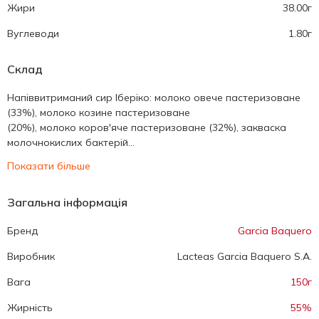
Жири
38.00г
Вуглеводи
1.80г
Склад
Напіввитриманий сир Іберіко: молоко овече пастеризоване
(33%), молоко козине пастеризоване
(20%), молоко коров'яче пастеризоване (32%), закваска
молочнокислих бактерій...
Показати більше
Загальна інформація
Бренд
Garcia Baquero
Виробник
Lacteas Garcia Baquero S.A.
Вага
150г
Жирність
55%