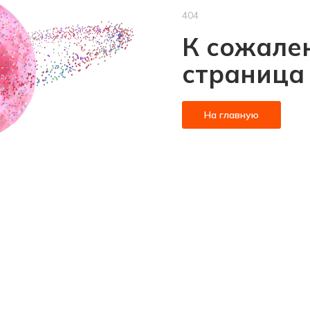
404
К сожален
страница
На главную