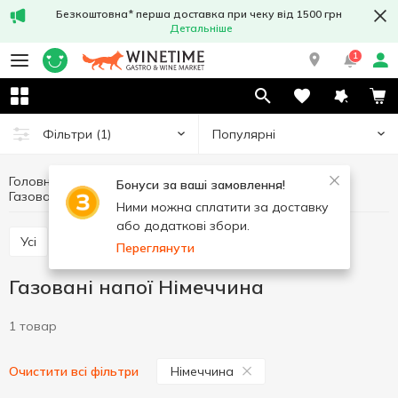
Безкоштовна* перша доставка при чеку від 1500 грн
Детальніше
1
Популярні
Фільтри
(1)
Головна
Напої
Солодка вода та напої
Бонуси за ваші замовлення!
Газовані напої
Газовані напої Німеччина
Ними можна сплатити за доставку
або додаткові збори.
Усі
Газовані напої
Негазовані напої
Переглянути
Газовані напої Німеччина
1 товар
Німеччина
Очистити всі фільтри