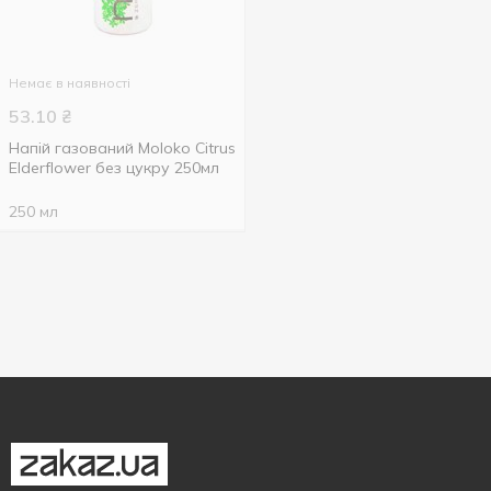
Немає в наявності
53.10
₴
Напій газований Moloko Citrus
Elderflower без цукру 250мл
250 мл