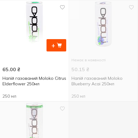
+
Немає в наявності
65.00
₴
50.15
₴
Напій газований Moloko Citrus
Напій газований Moloko
Elderflower 250мл
Blueberry Acai 250мл
250 мл
250 мл