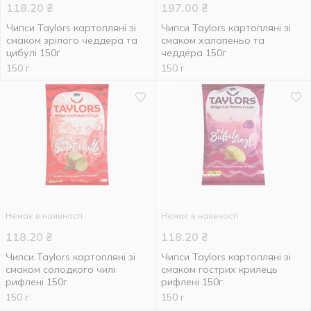
118.20
₴
197.00
₴
Чипси Taylors картопляні зі
Чипси Taylors картопляні зі
смаком зрілого чеддера та
смаком халапеньо та
цибулі 150г
чеддера 150г
150 г
150 г
Немає в наявності
Немає в наявності
118.20
₴
118.20
₴
Чипси Taylors картопляні зі
Чипси Taylors картопляні зі
смаком солодкого чилі
смаком гострих крилець
рифлені 150г
рифлені 150г
150 г
150 г