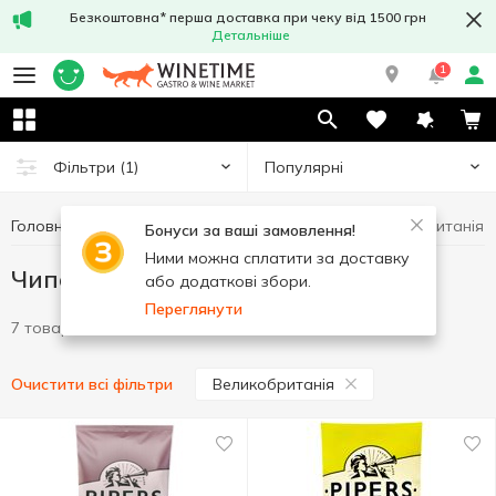
Безкоштовна* перша доставка при чеку від 1500 грн
Детальніше
1
Популярні
Фільтри
(1)
Головна
Чипси та снеки
Чипси
Чипси Великобританія
Бонуси за ваші замовлення!
Ними можна сплатити за доставку
Чипси Великобританія
або додаткові збори.
Переглянути
7 товарів
Великобританія
Очистити всі фільтри