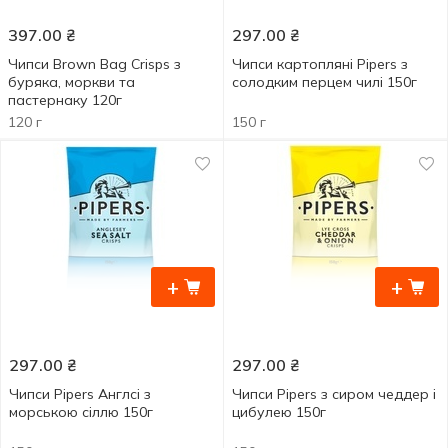
397.00
₴
297.00
₴
Чипси Brown Bag Crisps з
Чипси картопляні Pipers з
буряка, моркви та
солодким перцем чилі 150г
пастернаку 120г
120 г
150 г
+
+
297.00
₴
297.00
₴
Чипси Pipers Англсі з
Чипси Pipers з сиром чеддер і
морською сіллю 150г
цибулею 150г