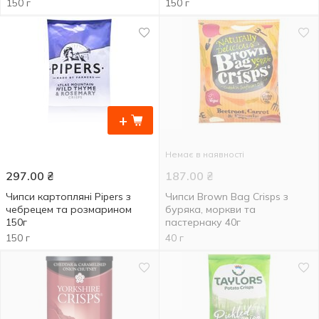
150 г
150 г
+
Немає в наявності
297.00
₴
187.00
₴
Чипси картопляні Pipers з
Чипси Brown Bag Crisps з
чебрецем та розмарином
буряка, моркви та
150г
пастернаку 40г
150 г
40 г