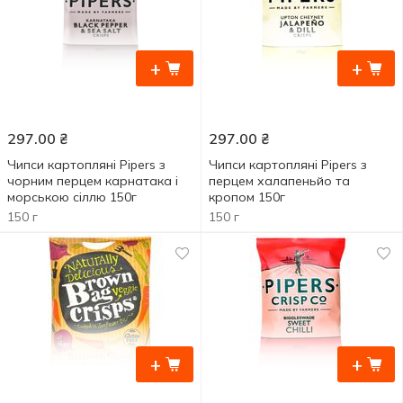
+
+
297.00
₴
297.00
₴
Чипси картопляні Pipers з
Чипси картопляні Pipers з
чорним перцем карнатака і
перцем халапеньйо та
морською сіллю 150г
кропом 150г
150 г
150 г
+
+