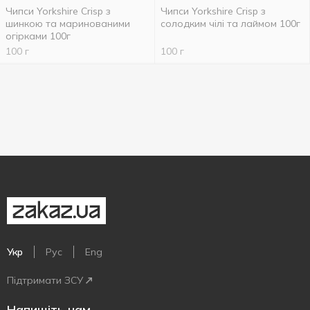
Чипси Yorkshire Crisp з
Чипси Yorkshire Crisp з
шинкою та маринованими
солодким чілі та лаймом 100г
огірками 100г
100 г
100 г
Укр
Рус
Eng
Підтримати ЗСУ
Напишіть нам