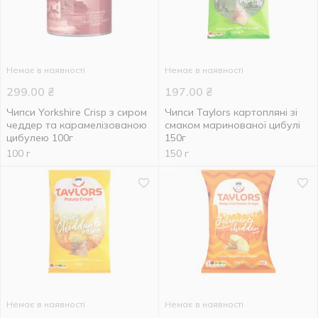
Немає в наявності
Немає в наявності
299.00
₴
197.00
₴
Чипси Yorkshire Crisp з сиром
Чипси Taylors картопляні зі
чеддер та карамелізованою
смаком маринованої цибулі
цибулею 100г
150г
100 г
150 г
Немає в наявності
Немає в наявності