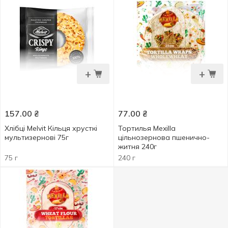
+
+
157.00
₴
77.00
₴
Хлібці Melvit Кільця хрусткі
Тортилья Mexilla
мультизернові 75г
цільнозернова пшенично-
житня 240г
75 г
240 г