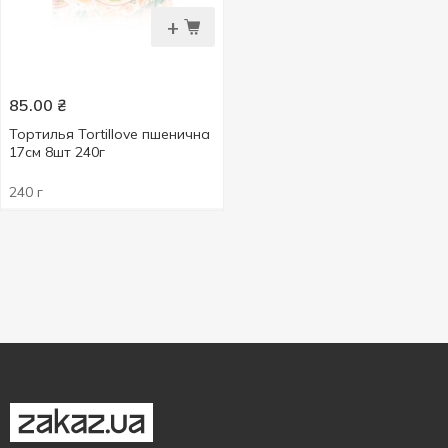
+
85.00
₴
Тортилья Tortillove пшенична
17см 8шт 240г
240 г