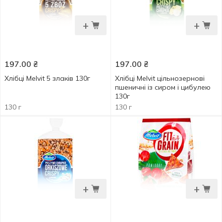
+
+
197.00
₴
197.00
₴
Хлібці Melvit 5 злаків 130г
Хлібці Melvit цільнозернові
пшеничні із сиром і цибулею
130г
130 г
130 г
+
+