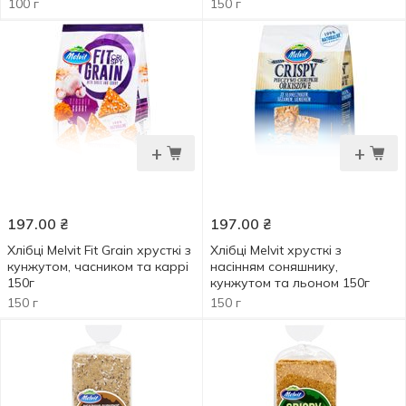
льоном 100г
100 г
150 г
+
+
197.00
₴
197.00
₴
Хлібці Melvit Fit Grain хрусткі з
Хлібці Melvit хрусткі з
кунжутом, часником та каррі
насінням соняшнику,
150г
кунжутом та льоном 150г
150 г
150 г