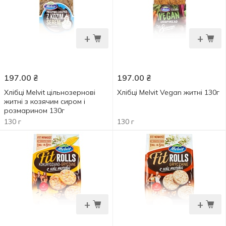
+
+
197.00
₴
197.00
₴
Хлібці Melvit цільнозернові
Хлібці Melvit Vegan житні 130г
житні з козячим сиром і
розмарином 130г
130 г
130 г
+
+