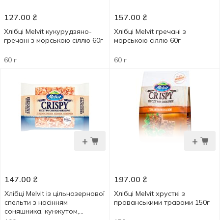
127.00
₴
157.00
₴
Хлібці Melvit кукурудзяно-
Хлібці Melvit гречані з
гречані з морською сіллю 60г
морською сіллю 60г
60 г
60 г
+
+
147.00
₴
197.00
₴
Хлібці Melvit із цільнозернової
Хлібці Melvit хрусткі з
спельти з насінням
прованськими травами 150г
соняшника, кунжутом,