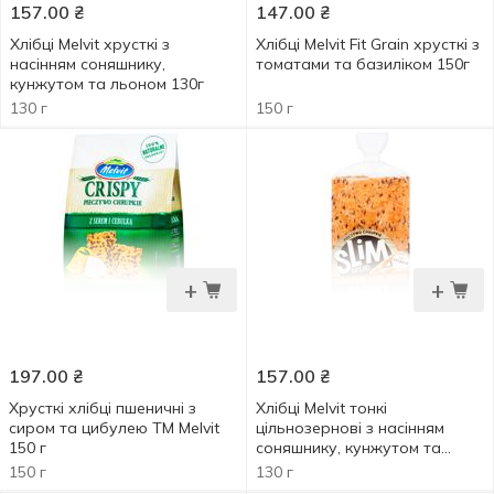
157.00
₴
147.00
₴
Хлібці Melvit хрусткі з
Хлібці Melvit Fit Grain хрусткі з
насінням соняшнику,
томатами та базиліком 150г
кунжутом та льоном 130г
130 г
150 г
+
+
197.00
₴
157.00
₴
Хрусткі хлібці пшеничні з
Хлібці Melvit тонкі
сиром та цибулею ТМ Melvit
цільнозернові з насінням
150 г
соняшнику, кунжутом та
льоном 130г
150 г
130 г