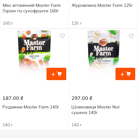
Мікс вітамінний Master Farm
Журавлина Master Farm 125г
Горіхи та сухофрукти 160г
160 г
125 г
+
+
187.00
₴
297.00
₴
Родзинки Master Farm 140г
Шовковиця Master Nut
сушена 140г
140 г
140 г