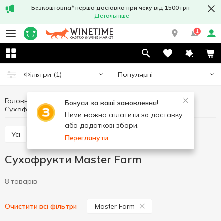
Безкоштовна* перша доставка при чеку від 1500 грн
Детальніше
1
Популярні
Фільтри
(1)
Головна
Фрукти та овочі
Горіхи та сухофрукти
Бонуси за ваші замовлення!
Сухофрукти
Сухофрукти Master Farm
Ними можна сплатити за доставку
або додаткові збори.
Усі
Горіхи
Сухофрукти
Насіння
Переглянути
Сухофрукти Master Farm
8 товарів
Master Farm
Очистити всі фільтри