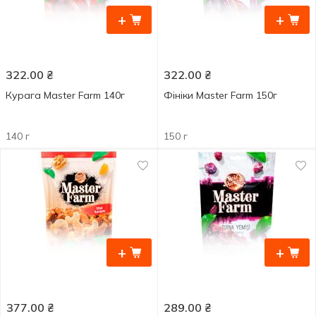
+
+
322.00
₴
322.00
₴
Курага Master Farm 140г
Фініки Master Farm 150г
140 г
150 г
+
+
377.00
₴
289.00
₴