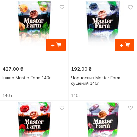
+
+
427.00
₴
192.00
₴
Інжир Master Farm 140г
Чорнослив Master Farm
сушений 140г
140 г
140 г