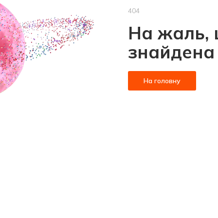
404
На жаль, 
знайдена
На головну