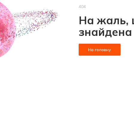
404
На жаль, 
знайдена
На головну