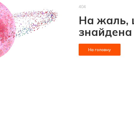
404
На жаль, 
знайдена
На головну