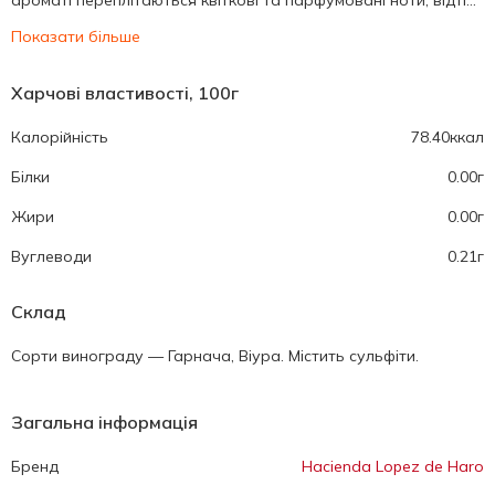
ароматі переплітаються квіткові та парфумовані ноти, відті...
Показати більше
Харчові властивості, 100г
Калорійність
78.40ккал
Білки
0.00г
Жири
0.00г
Вуглеводи
0.21г
Склад
Сорти винограду — Гарнача, Віура. Містить сульфіти.
Загальна інформація
Бренд
Hacienda Lopez de Haro