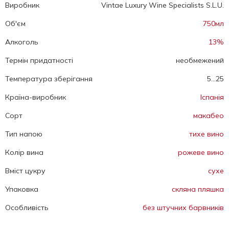
Виробник
Vintae Luxury Wine Specialists S.L.U.
Об'єм
750мл
Алкоголь
13%
Термін придатності
необмежений
Температура зберігання
5...25
Країна-виробник
Іспанія
Сорт
макабео
Тип напою
тихе вино
Колір вина
рожеве вино
Вміст цукру
сухе
Упаковка
скляна пляшка
Особливість
без штучних барвників