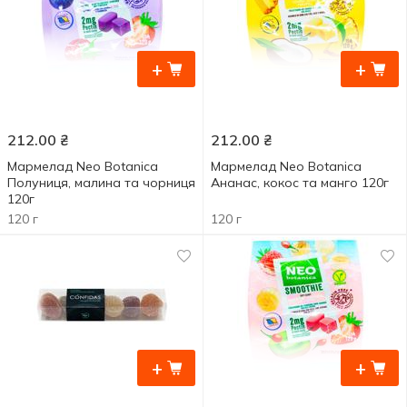
+
+
212.00
₴
212.00
₴
Мармелад Neo Botanica
Мармелад Neo Botanica
Полуниця, малина та чорниця
Ананас, кокос та манго 120г
120г
120 г
120 г
+
+