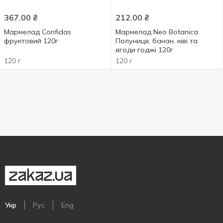
367.00
₴
212.00
₴
Мармелад Confidas
Мармелад Neo Botanica
фруктовий 120г
Полуниця, банан, ківі та
ягоди годжі 120г
120 г
120 г
Укр
Рус
Eng