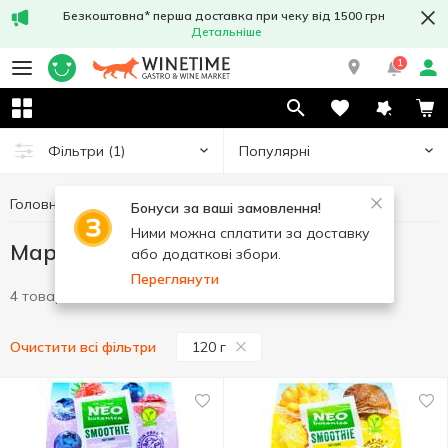
Безкоштовна* перша доставка при чеку від 1500 грн
Детальніше
1
Популярні
Фільтри
(1)
Головна
Солодощі
Мармелад
Мармелад 120 г
Бонуси за ваші замовлення!
Ними можна сплатити за доставку
Мармелад 120 г
або додаткові збори.
Переглянути
4 товари
120 г
Очистити всі фільтри