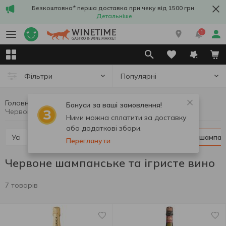
Безкоштовна* перша доставка при чеку від 1500 грн
Детальніше
1
Популярні
Фільтри
Головна
Вино
Шампанське та ігристе вино
Бонуси за ваші замовлення!
Червоне шампанське та ігристе вино
Ними можна сплатити за доставку
або додаткові збори.
Усі
Біле шампанське та ігристе вино
Червоне шампан
Переглянути
Червоне шампанське та ігристе вино
7 товарів