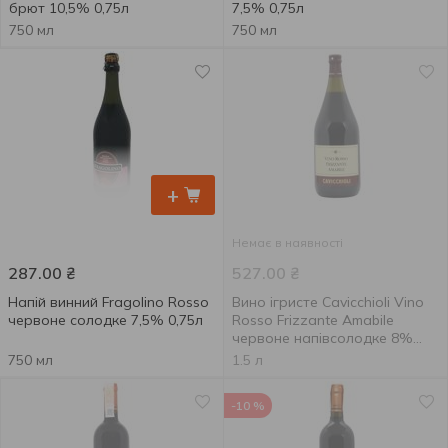
брют 10,5% 0,75л
7,5% 0,75л
750 мл
750 мл
+
Немає в наявності
287.00
₴
527.00
₴
Напій винний Fragolino Rosso
Вино ігристе Cavicchioli Vino
червоне солодке 7,5% 0,75л
Rosso Frizzante Amabile
червоне напівсолодке 8%
1,5л
750 мл
1.5 л
-10 %