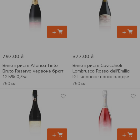
+
+
797.00
₴
377.00
₴
Вино ігристе Alianca Tinto
Вино ігристе Cavicchioli
Bruto Reserva червоне брют
Lambrusco Rosso dell'Emilia
12,5% 0,75л
IGT червоне напівсолодке
7,5% 0,75л
750 мл
750 мл
+
+