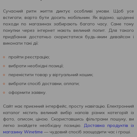
Сучасний ритм життя диктує особливі умови. Щоб усе
встигати, варто бути досить мобільним. Як відомо, щоденні
походи по магазинах забирають багато часу. Саме тому
покупки через інтернет мають великий попит. Для такого
придбання достатньо скористатися будь-яким девайсом і
виконати такі дії:
пройти реєстрацію;
вибрати необхідні позиції;
перемістити товар у віртуальний кошик;
вибрати спосіб доставки, оплати;
оформити заявку.
Сайт має приємний інтерфейс, просту навігацію. Електронний
каталог містить великий вибір напоїв різних категорій із
фото, описом, ціною. Скориставшись фільтрами пошуку, ви
легко знайдете необхідну позицію.
Доставка продуктів із
магазину Winetime
— чудовий спосіб заощадити час і гроші.