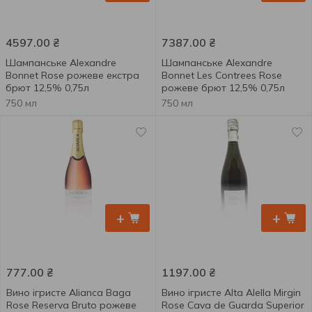
4597.00
₴
7387.00
₴
Шампанське Alexandre
Шампанське Alexandre
Bonnet Rose рожеве екстра
Bonnet Les Contrees Rose
брют 12,5% 0,75л
рожеве брют 12,5% 0,75л
750 мл
750 мл
+
+
777.00
₴
1197.00
₴
Вино ігристе Alianca Baga
Вино ігристе Alta Alella Mirgin
Rose Reserva Bruto рожеве
Rose Cava de Guarda Superior