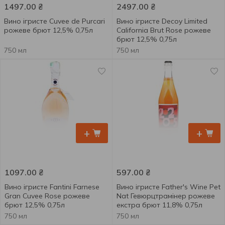
1497.00
₴
2497.00
₴
Вино ігристе Cuvee de Purcari
Вино ігристе Decoy Limited
рожеве брют 12,5% 0,75л
California Brut Rose рожеве
брют 12,5% 0,75л
750 мл
750 мл
+
+
1097.00
₴
597.00
₴
Вино ігристе Fantini Farnese
Вино ігристе Father's Wine Pet
Gran Cuvee Rose рожеве
Nat Гевюрцтрамінер рожеве
брют 12,5% 0,75л
екстра брют 11,8% 0,75л
750 мл
750 мл