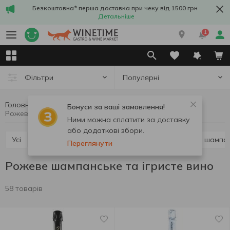
Безкоштовна* перша доставка при чеку від 1500 грн
Детальніше
1
Популярні
Фільтри
Головна
Вино
Шампанське та ігристе вино
Бонуси за ваші замовлення!
Рожеве шампанське та ігристе вино
Ними можна сплатити за доставку
або додаткові збори.
Усі
Біле шампанське та ігристе вино
Червоне шампан
Переглянути
Рожеве шампанське та ігристе вино
58 товарів