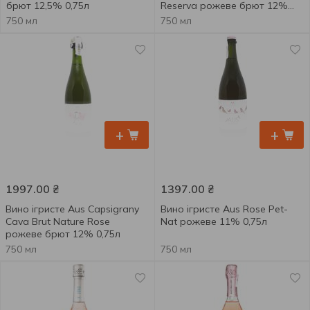
брют 12,5% 0,75л
Reserva рожеве брют 12%
0,75л
750 мл
750 мл
+
+
1997.00
₴
1397.00
₴
Вино ігристе Aus Capsigrany
Вино ігристе Aus Rose Pet-
Cava Brut Nature Rose
Nat рожеве 11% 0,75л
рожеве брют 12% 0,75л
750 мл
750 мл