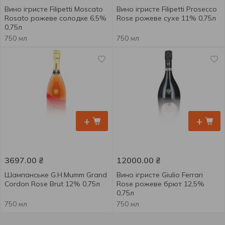
Вино ігристе Filipetti Moscato
Вино ігристе Filipetti Prosecco
Rosato рожеве солодке 6,5%
Rose рожеве сухе 11% 0,75л
0,75л
750 мл
750 мл
+
+
3697.00
₴
12000.00
₴
Шампанське G.H.Mumm Grand
Вино ігристе Giulio Ferrari
Cordon Rose Brut 12% 0,75л
Rose рожеве брют 12,5%
0,75л
750 мл
750 мл