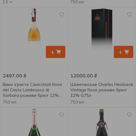
0,75л
1.5 л
750 мл
+
+
2497.00
₴
12000.00
₴
Вино ігристе Cavicchioli Rose
Шампанське Charles Heidsieck
del Cristo Lambrusco di
Vintage Rose рожеве брют
Sorbara рожеве брют 12%
12% 0,75л
0,75л
750 мл
750 мл