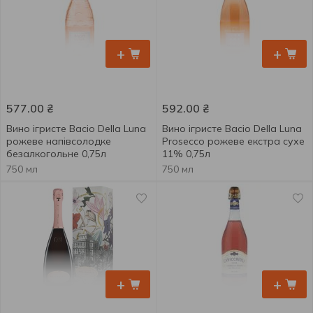
+
+
577.00
₴
592.00
₴
Вино ігристе Bacio Della Luna
Вино ігристе Bacio Della Luna
рожеве напівсолодке
Prosecco рожеве екстра сухе
безалкогольне 0,75л
11% 0,75л
750 мл
750 мл
+
+