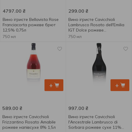
4797.00
₴
299.00
₴
Вино ігристе Bellavista Rose
Вино ігристе Cavicchioli
Franciacorta рожеве брют
Lambrusco Rosato dell'Emilia
12,5% 0,75л
IGT Dolce рожеве
напівсолодке 7,5% 0,75л
750 мл
750 мл
+
+
589.00
₴
997.00
₴
Вино ігристе Cavicchioli
Вино ігристе Cavicchioli
Frizzantino Rosato Amabile
l'Ancestrale Lambrusco di
рожеве напівсухе 8% 1,5л
Sorbara рожеве сухе 11%