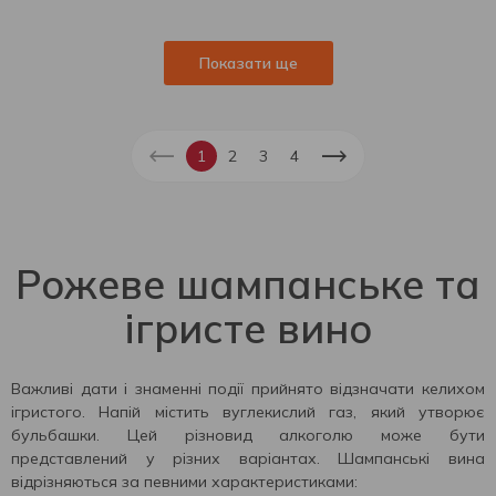
Показати ще
1
2
3
4
Рожеве шампанське та
ігристе вино
Важливі дати і знаменні події прийнято відзначати келихом
ігристого. Напій містить вуглекислий газ, який утворює
бульбашки. Цей різновид алкоголю може бути
представлений у різних варіантах. Шампанські вина
відрізняються за певними характеристиками: