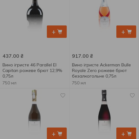
+
+
437.00
₴
917.00
₴
Вино ігристе 46 Parallel El
Вино ігристе Ackerman Bulle
Capitan рожеве брют 12,9%
Royale Zero рожеве брют
0,75л
безалкогольне 0,75л
750 мл
750 мл
+
+