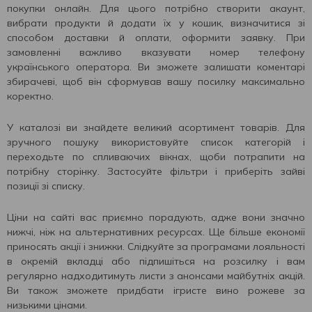
покупки онлайн. Для цього потрібно створити акаунт,
вибрати продукти й додати їх у кошик, визначитися зі
способом доставки й оплати, оформити заявку. При
замовленні важливо вказувати номер телефону
українського оператора. Ви зможете залишати коментарі
збирачеві, щоб він сформував вашу посилку максимально
коректно.
У каталозі ви знайдете великий асортимент товарів. Для
зручного пошуку використовуйте список категорій і
переходьте по спливаючих вікнах, щоби потрапити на
потрібну сторінку. Застосуйте фільтри і приберіть зайві
позиції зі списку.
Ціни на сайті вас приємно порадують, адже вони значно
нижчі, ніж на альтернативних ресурсах. Ще більше економії
приносять акції і знижки. Слідкуйте за програмами лояльності
в окремій вкладці або підпишіться на розсилку і вам
регулярно надходитимуть листи з анонсами майбутніх акцій.
Ви також зможете придбати ігристе вино рожеве за
низькими цінами.