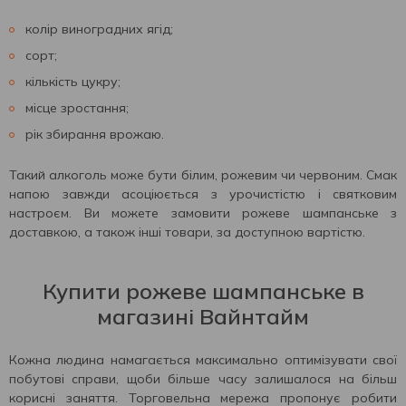
колір виноградних ягід;
сорт;
кількість цукру;
місце зростання;
рік збирання врожаю.
Такий алкоголь може бути білим, рожевим чи червоним. Смак
напою завжди асоціюється з урочистістю і святковим
настроєм. Ви можете замовити рожеве шампанське з
доставкою, а також інші товари, за доступною вартістю.
Купити рожеве шампанське в
магазині Вайнтайм
Кожна людина намагається максимально оптимізувати свої
побутові справи, щоби більше часу залишалося на більш
корисні заняття. Торговельна мережа пропонує робити