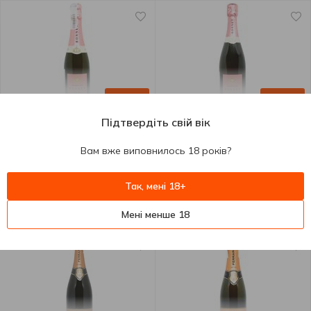
+
+
Підтвердіть свій вік
Вам вже виповнилось 18 років?
2497.00
₴
4597.00
₴
Шампанське Ferdinand
Шампанське Ferdinand
Так, мені 18+
Bonnet Perle Rosee рожеве
Bonnet Perle Rosee рожеве
брют 12,5% 0,375л
брют 12,5% 0,75л
Мені менше 18
375 мл
750 мл