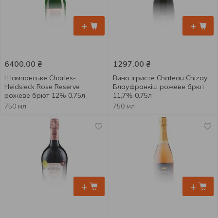
+
+
6400.00
₴
1297.00
₴
Шампанське Charles-
Вино ігристе Chateau Chizay
Heidsieck Rose Reserve
Блауфранкіш рожеве брют
рожеве брют 12% 0,75л
11,7% 0,75л
750 мл
750 мл
+
+