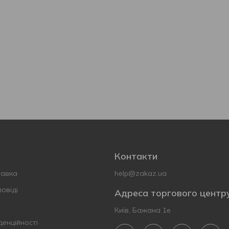
Контакти
тавка
help@zakaz.ua
овіді
Адреса торгового центр
Київ, Бажана 1е
денційності