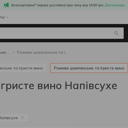
Безкоштовна* перша доставка при чеку від 1500 грн
Детальніше
Укр
Рожеве шампанське та ігристе вино Напівсухе
Рожеве шампанське та ігристе вино
нське та ігристе вино
Рожеве шампанське та ігристе вино
гристе вино Напівсухе
Напівсухе