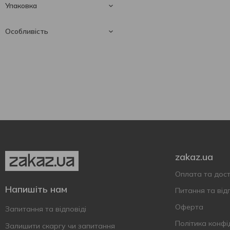
Гролло
1
Упаковка
Напівсухе
3
Каберне фран
1
750 мл
2
Солодке
1
Особливість
Показати більше
1500 мл
1
Сухе
6
Скляна пляшка
3
Без ароматизаторів
2
Без штучних барвників
2
zakaz.ua
Оплата та дос
Напишіть нам
Питання та відп
Оферта
Запитання та відповіді
Політика конфі
Залишити скаргу чи запитання