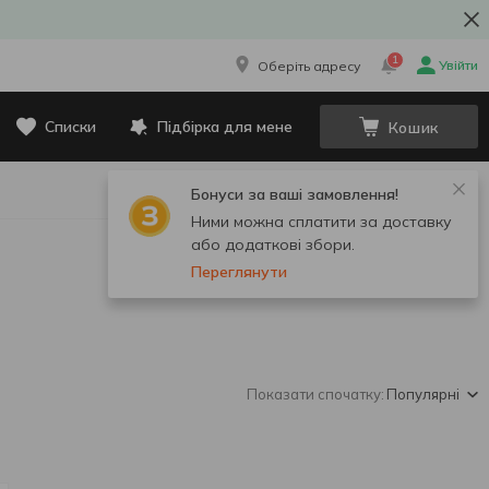
1
Увійти
Оберіть адресу
Списки
Підбірка для мене
Кошик
Бонуси за ваші замовлення!
Ними можна сплатити за доставку
або додаткові збори.
Переглянути
Показати спочатку:
Популярні