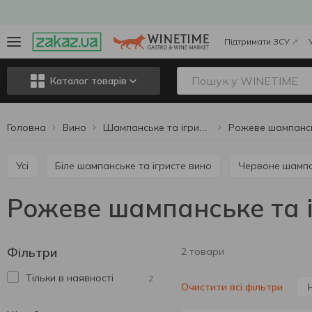
Підтримати ЗСУ
Каталог товарів
Головна
Вино
Шампанське та ігристе вино
Усі
Біле шампанське та ігристе вино
Червоне шампа
Рожеве шампанське та і
Фільтри
2 товари
Тільки в наявності
2
Очистити всі фільтри