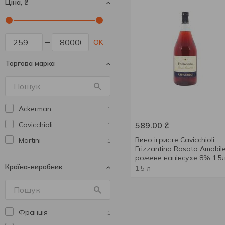
Ціна, ₴
OK
Торгова марка
Ackerman
1
Cavicchioli
589.00
₴
1
Вино ігристе Cavicchioli
Martini
1
Frizzantino Rosato Amabil
рожеве напівсухе 8% 1,5
Країна-виробник
1.5 л
Франція
1