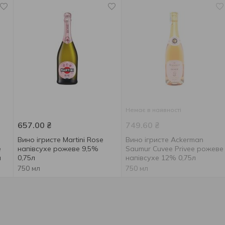
Немає в наявності
657.00
₴
749.60
₴
Вино ігристе Martini Rose
Вино ігристе Ackerman
e
напівсухе рожеве 9,5%
Saumur Cuvee Privee рожеве
л
0,75л
напівсухе 12% 0,75л
750 мл
750 мл