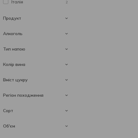
Італія
2
Продукт
Алкоголь
Вино ігристе
3
Тип напою
8 %
1
Колір вина
9.5 %
1
Ігристе вино
3
Вміст цукру
12 %
1
Рожеве вино
3
Регіон походження
Брют
72
Сорт
Екстра брют
3
Saumur
1
Об'єм
Екстра сухе
3
Напівсолодке
6